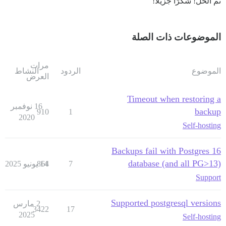
تم الحل! شكرًا جزيلاً!
الموضوعات ذات الصلة
مرات
الموضوع
الردود
النشاط
العرض
Timeout when restoring a
16 نوفمبر
backup
910
1
2020
Self-hosting
Backups fail with Postgres 16
database (and all PG>13)
7
14 يونيو 2025
864
Support
Supported postgresql versions
2 مارس
3422
17
2025
Self-hosting