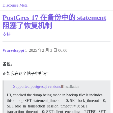
Discourse Meta
PostGres 17 在备份中的 statement
阻塞了恢复机制
支持
Wurzelseppi
1
2025 年2 月 3 日 06:00
各位，
正如我在这个帖子中所写：
Supported postgresql versions
Installation
Hi, checked the dump being made in backup file: It includes
this on top SET statement_timeout = 0; SET lock_timeout = 0;
SET idle_in_transaction_session_timeout = 0; SET
transaction_timeout = 0; SET client_encoding = ‘UTF8’; SET