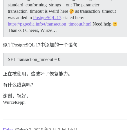
standard_conforming_strings = on; The parameter
transaction_timeout is weird here
as transaction_timeout
was added in
PostgreSQL 17
. stated here:
https://pgpedia.info/t/transaction_timeout.html
Need help
Thanks ! Cheers, Wurze…
似乎PostgreSQL 17中添加的一个语句
SET transaction_timeout = 0
正在被使用，这破坏了恢复能力。
有什么线索吗？
谢谢，祝好，
Wurzelseppi
Falco
(Falco)
2
2025 年2 月 3 日 14:41