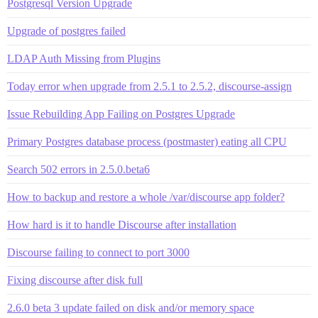
Postgresql Version Upgrade
Upgrade of postgres failed
LDAP Auth Missing from Plugins
Today error when upgrade from 2.5.1 to 2.5.2, discourse-assign
Issue Rebuilding App Failing on Postgres Upgrade
Primary Postgres database process (postmaster) eating all CPU
Search 502 errors in 2.5.0.beta6
How to backup and restore a whole /var/discourse app folder?
How hard is it to handle Discourse after installation
Discourse failing to connect to port 3000
Fixing discourse after disk full
2.6.0 beta 3 update failed on disk and/or memory space