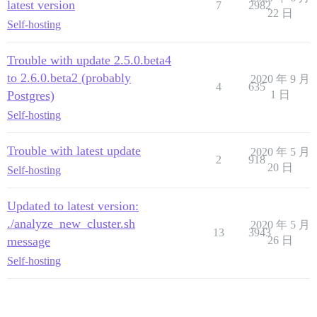
latest version
7
2982
22 日
Self-hosting
Trouble with update 2.5.0.beta4
to 2.6.0.beta2 (probably
2020 年 9 月
4
635
Postgres)
1 日
Self-hosting
Trouble with latest update
2020 年 5 月
2
918
20 日
Self-hosting
Updated to latest version:
./analyze_new_cluster.sh
2020 年 5 月
13
3943
message
26 日
Self-hosting