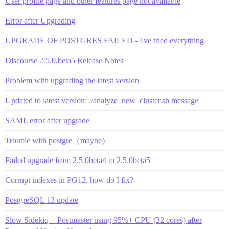
User profile page and other features page not available
Error after Upgrading
UPGRADE OF POSTGRES FAILED - I've tried everything
Discourse 2.5.0.beta5 Release Notes
Problem with upgrading the latest version
Updated to latest version: ./analyze_new_cluster.sh message
SAML error after upgrade
Trouble with postgre（maybe）
Failed upgrade from 2.5.0beta4 to 2.5.0beta5
Corrupt indexes in PG12, how do I fix?
PostgreSQL 13 update
Slow Sidekiq + Postmaster using 95%+ CPU (32 cores) after