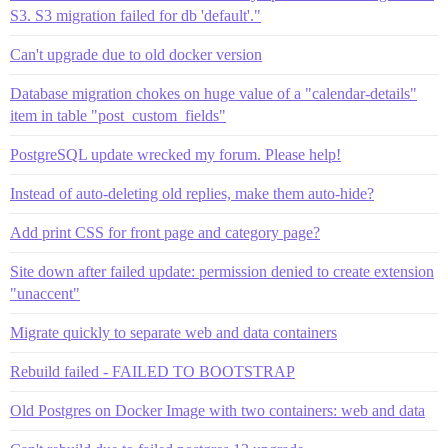
S3. S3 migration failed for db 'default'."
Can't upgrade due to old docker version
Database migration chokes on huge value of a "calendar-details"
item in table "post_custom_fields"
PostgreSQL update wrecked my forum. Please help!
Instead of auto-deleting old replies, make them auto-hide?
Add print CSS for front page and category page?
Site down after failed update: permission denied to create extension
"unaccent"
Migrate quickly to separate web and data containers
Rebuild failed - FAILED TO BOOTSTRAP
Old Postgres on Docker Image with two containers: web and data