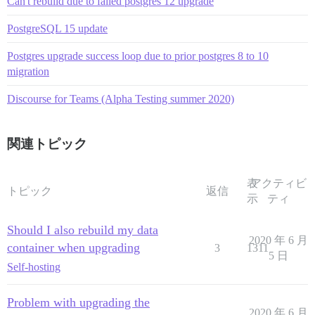
Can't rebuild due to failed postgres 12 upgrade
PostgreSQL 15 update
Postgres upgrade success loop due to prior postgres 8 to 10
migration
Discourse for Teams (Alpha Testing summer 2020)
関連トピック
表
アクティビ
トピック
返信
示
ティ
Should I also rebuild my data
2020 年 6 月
container when upgrading
3
1311
5 日
Self-hosting
Problem with upgrading the
2020 年 6 月