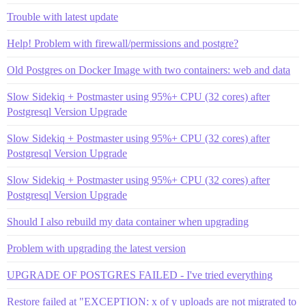
Trouble with latest update
Help! Problem with firewall/permissions and postgre?
Old Postgres on Docker Image with two containers: web and data
Slow Sidekiq + Postmaster using 95%+ CPU (32 cores) after
Postgresql Version Upgrade
Slow Sidekiq + Postmaster using 95%+ CPU (32 cores) after
Postgresql Version Upgrade
Slow Sidekiq + Postmaster using 95%+ CPU (32 cores) after
Postgresql Version Upgrade
Should I also rebuild my data container when upgrading
Problem with upgrading the latest version
UPGRADE OF POSTGRES FAILED - I've tried everything
Restore failed at "EXCEPTION: x of y uploads are not migrated to