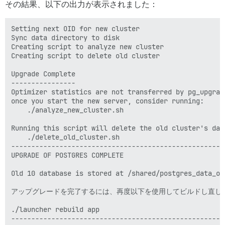
その結果、以下の出力が表示されました：
Setting next OID for new cluster                      
Sync data directory to disk                           
Creating script to analyze new cluster                
Creating script to delete old cluster                 
Upgrade Complete

----------------

Optimizer statistics are not transferred by pg_upgrade
once you start the new server, consider running:

    ./analyze_new_cluster.sh

Running this script will delete the old cluster's data
    ./delete_old_cluster.sh

-----------------------------------------------------
UPGRADE OF POSTGRES COMPLETE

Old 10 database is stored at /shared/postgres_data_old
アップグレードを完了するには、再度以下を使用してビルドし直して
./launcher rebuild app
