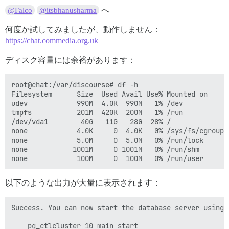
へ
@Falco
@itsbhanusharma
何度か試してみましたが、動作しません：
https://chat.commedia.org.uk
ディスク容量には余裕があります：
root@chat:/var/discourse# df -h

Filesystem      Size  Used Avail Use% Mounted on

udev            990M  4.0K  990M   1% /dev

tmpfs           201M  420K  200M   1% /run

/dev/vda1        40G   11G   28G  28% /

none            4.0K     0  4.0K   0% /sys/fs/cgroup

none            5.0M     0  5.0M   0% /run/lock

none           1001M     0 1001M   0% /run/shm

以下のような出力が大量に表示されます：
Success. You can now start the database server using:

    pg_ctlcluster 10 main start
