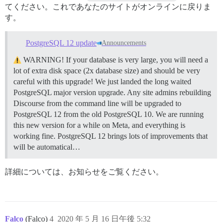
てください。これであなたのサイトがオンラインに戻りま
す。
PostgreSQL 12 update
Announcements
WARNING! If your database is very large, you will need a
lot of extra disk space (2x database size) and should be very
careful with this upgrade! We just landed the long waited
PostgreSQL major version upgrade. Any site admins rebuilding
Discourse from the command line will be upgraded to
PostgreSQL 12 from the old PostgreSQL 10. We are running
this new version for a while on Meta, and everything is
working fine. PostgreSQL 12 brings lots of improvements that
will be automatical…
詳細については、お知らせをご覧ください。
Falco
(Falco)
4
2020 年 5 月 16 日午後 5:32