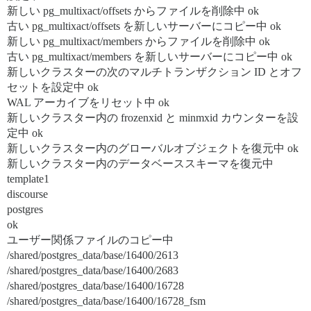
新しい pg_multixact/offsets からファイルを削除中 ok
古い pg_multixact/offsets を新しいサーバーにコピー中 ok
新しい pg_multixact/members からファイルを削除中 ok
古い pg_multixact/members を新しいサーバーにコピー中 ok
新しいクラスターの次のマルチトランザクション ID とオフ
セットを設定中 ok
WAL アーカイブをリセット中 ok
新しいクラスター内の frozenxid と minmxid カウンターを設
定中 ok
新しいクラスター内のグローバルオブジェクトを復元中 ok
新しいクラスター内のデータベーススキーマを復元中
template1
discourse
postgres
ok
ユーザー関係ファイルのコピー中
/shared/postgres_data/base/16400/2613
/shared/postgres_data/base/16400/2683
/shared/postgres_data/base/16400/16728
/shared/postgres_data/base/16400/16728_fsm