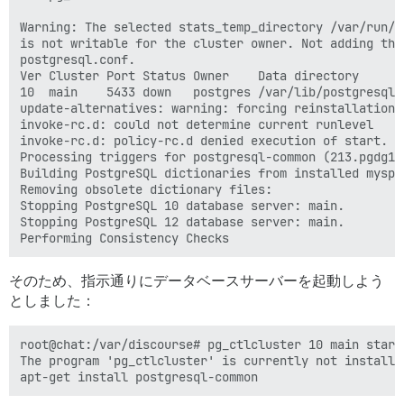
Warning: The selected stats_temp_directory /var/run/p
is not writable for the cluster owner. Not adding this
postgresql.conf.

Ver Cluster Port Status Owner    Data directory       
10  main    5433 down   postgres /var/lib/postgresql/
update-alternatives: warning: forcing reinstallation 
invoke-rc.d: could not determine current runlevel

invoke-rc.d: policy-rc.d denied execution of start.

Processing triggers for postgresql-common (213.pgdg100
Building PostgreSQL dictionaries from installed myspe
Removing obsolete dictionary files:

Stopping PostgreSQL 10 database server: main.

Stopping PostgreSQL 12 database server: main.

そのため、指示通りにデータベースサーバーを起動しよう
としました：
root@chat:/var/discourse# pg_ctlcluster 10 main start

The program 'pg_ctlcluster' is currently not installe