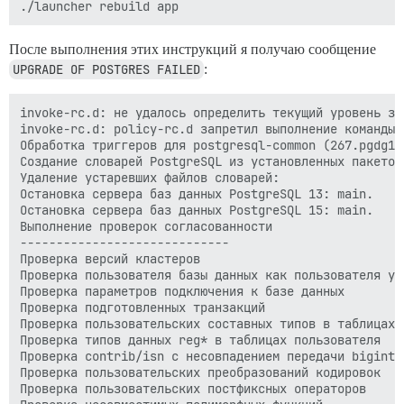
После выполнения этих инструкций я получаю сообщение
UPGRADE OF POSTGRES FAILED
:
invoke-rc.d: не удалось определить текущий уровень зап
invoke-rc.d: policy-rc.d запретил выполнение команды s
Обработка триггеров для postgresql-common (267.pgdg120
Создание словарей PostgreSQL из установленных пакетов
Удаление устаревших файлов словарей:

Остановка сервера баз данных PostgreSQL 13: main.

Остановка сервера баз данных PostgreSQL 15: main.

Выполнение проверок согласованности

-----------------------------

Проверка версий кластеров                             
Проверка пользователя базы данных как пользователя ус
Проверка параметров подключения к базе данных         
Проверка подготовленных транзакций                    
Проверка пользовательских составных типов в таблицах п
Проверка типов данных reg* в таблицах пользователя    
Проверка contrib/isn с несовпадением передачи bigint  
Проверка пользовательских преобразований кодировок    
Проверка пользовательских постфиксных операторов      