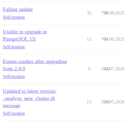
Failing update
32
790
26.08.2025
Self-hosting
Unable to upgrade to
PostgreSQL 15/
12
764
03.06.2025
Self-hosting
Forum crashes after upgrading
from 2.4.0
9
1512
04.07.2020
Self-hosting
Updated to latest version:
./analyze_new_cluster.sh
13
3943
26.05.2020
message
Self-hosting