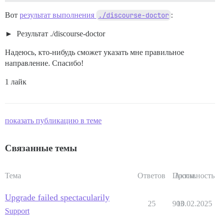
 failed with return #<Process::Status: pid 18 exit 1>

Место сбоя: /usr/local/lib/ruby/gems/3.3.0/gems/pups-
Вот
результат выполнения
./discourse-doctor
:
exec failed with the params {"tag"=>"db", "cmd"=>"if 
Результат ./discourse-doctor
Надеюсь, кто-нибудь сможет указать мне правильное
направление. Спасибо!
1 лайк
показать публикацию в теме
Связанные темы
Тема
Ответов
Просм.
Активность
Upgrade failed spectacularily
25
903
10.02.2025
Support