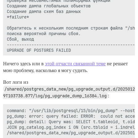
Проверка несовместимых полиморфных функций            
Создание дампа глобальных объектов                    
Создание дампа схем баз данных

*failure*

Обратитесь к нескольким последним строкам файла "/sha
поиска вероятной причины сбоя.

Сбой, выход

-----------------------------------------------------
UPGRADE OF POSTGRES FAILED

Для получения помощи посетите https://meta.discourse.
Ничего здесь или в
этой отчасти связанной теме
не решает
мою проблему, насколько я могу судить.
Тем временем вы можете запустить ./launcher start app
-----------------------------------------------------
Вот логи из
/shared/postgres_data_new/pg_upgrade_output.d/2025012
9T103738.877/log/pg_upgrade_dump_16384.log
:
FAILED

--------------------

command: "/usr/lib/postgresql/15/bin/pg_dump" --host 
Pups::ExecError: if [ -f /root/install_postgres ]; the
pg_dump: error: query failed: ERROR:  could not acces
  /root/install_postgres && rm -f /root/install_postgr
pg_dump: detail: Query was: SELECT t.tableoid, t.oid,
elif [ -e /shared/postgres_run/.s.PGSQL.5432 ]; then

JOIN pg_catalog.pg_index i ON (src.tbloid = i.indreli
  socat /dev/null UNIX-CONNECT:/shared/postgres_run/.
fi
