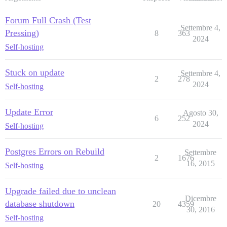
Forum Full Crash (Test
Settembre 4,
Pressing)
8
363
2024
Self-hosting
Stuck on update
Settembre 4,
2
278
2024
Self-hosting
Update Error
Agosto 30,
6
252
2024
Self-hosting
Postgres Errors on Rebuild
Settembre
2
1676
16, 2015
Self-hosting
Upgrade failed due to unclean
Dicembre
database shutdown
20
4359
30, 2016
Self-hosting