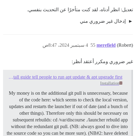
تعديل: انظر أدناه، لقد كنت متأخرًا عن التحديث بنفسي.
إدخال غير ضروري مني
(Robert)
merefield
55
4 سبتمبر 2024، 8:47ص
غير ضروري ومكرر أعتقد أنظر:
Should the install guide tell people to run apt update & apt upgrade first?
Installation
My money is on the additional git pull is unnecessary, because
of the code here: which seems to check the local version,
updates and restarts the launcher if out of date (and a bunch of
other things). Therefore only this should be necessary on
subsequent rebuilds: cd /var/discourse ./launcher rebuild app
without the redundant git pull. (NB: always good to dive into
the source code so you can be more sure). (NB#2: have deleted