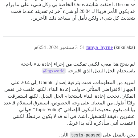
Discourse، اختفت شاشة Oops الخاصة بي وكل شيء على ما يرام.
قد يكون الأمر فريدًا لـ 20.04 أو شيء آخر تم تحديثه عندما قمت
بتحديث كل شيء، ولكن نأمل أن يساعد ذلك الآخرين.
(kukulaka)
tanya_byrne
51
3 سبتمبر 2024، 6:54م
لم ينجح هذا معي، لكنني تمكنت من إجراء إعادة بناء ناجحة
باستخدام الحل البديل الذي اقترحه
.
@tgxworld
لمزيد من المعلومات، قمت بترقية إصدار Ubuntu إلى 20.4 على
الجهاز الافتراضي المتأثر. حاولت إعادة البناء، لكنها علقت في نفس
المكان. نجحت إعادة البناء باستخدام الحل البديل، لكنها استغرقت
وقتًا أطول من المعتاد. على وجه الخصوص، استغرق استعلام قاعدة
بيانات يقوم بتحديث المكون الإضافي “Topic Voting” حوالي
عشرين دقيقة للتشغيل. أشك في أنه قد لا يكون مرتبطًا، لكنني
اعتقدت أنني سأذكره لأنه بدا غريبًا.
نحن بالفعل على
tests-passed
الآن.