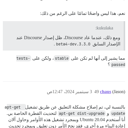
نعم، هذا ليس واضحًا تمامًا على الرغم من ذلك:
kukulaka:
ومع ذلك، عندما عاد Discourse، ظل إصدار Discourse عند
الإصدار السابق
3.3.0.beta4-dev
.
مما يشير إلى أنها لم تكن على
stable
، ولكن على
tests-
passed
؟
(Jason)
chaus
49
3 سبتمبر 2024، 12:47ص
بالنسبة لي، تم إصلاح مشكلة التعليق عن طريق تشغيل
apt-get 
update
و
apt-get dist-upgrade
لتحديث القطرة الخاصة بي.
أنا أستخدم Ubuntu 20.04 وبمجرد تشغيل هذه الأوامر وحاول آلان
إعادة البناء مرة أخرى، فقد نجح الأمر دون تعليق. وبمجرد تحديث