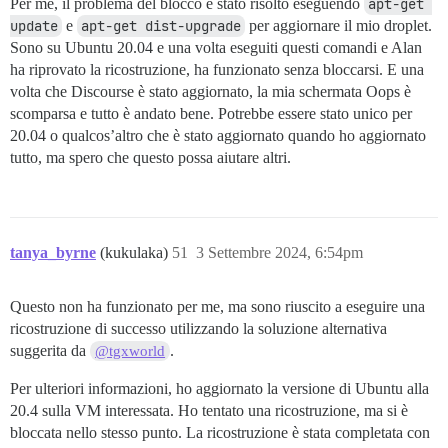
Per me, il problema del blocco è stato risolto eseguendo
apt-get 
update
e
apt-get dist-upgrade
per aggiornare il mio droplet.
Sono su Ubuntu 20.04 e una volta eseguiti questi comandi e Alan
ha riprovato la ricostruzione, ha funzionato senza bloccarsi. E una
volta che Discourse è stato aggiornato, la mia schermata Oops è
scomparsa e tutto è andato bene. Potrebbe essere stato unico per
20.04 o qualcos’altro che è stato aggiornato quando ho aggiornato
tutto, ma spero che questo possa aiutare altri.
tanya_byrne
(kukulaka)
51
3 Settembre 2024, 6:54pm
Questo non ha funzionato per me, ma sono riuscito a eseguire una
ricostruzione di successo utilizzando la soluzione alternativa
suggerita da
.
@tgxworld
Per ulteriori informazioni, ho aggiornato la versione di Ubuntu alla
20.4 sulla VM interessata. Ho tentato una ricostruzione, ma si è
bloccata nello stesso punto. La ricostruzione è stata completata con