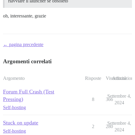
riavviare il launcher se obsoleto
oh, interessante, grazie
← pagina precedente
Argomenti correlati
Argomento
Risposte
Visualizzazioni
Attività
Forum Full Crash (Test
Settembre 4,
Pressing)
8
366
2024
Self-hosting
Stuck on update
Settembre 4,
2
280
2024
Self-hosting