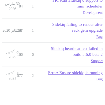
PR: Add Sidekiq 8 support to
30 مارس
mini_scheduler
84
1
2026
Development
Sidekiq failing to render after
rack gem upgrade
1
13 يناير 2020
1297
Bug
Sidekiq heartbeat test failed in
29 أكتوبر
build 3.6.0 beta 2
166
6
2025
Support
Error: Ensure sidekiq is running
30 أكتوبر
577
2
2021
Bug