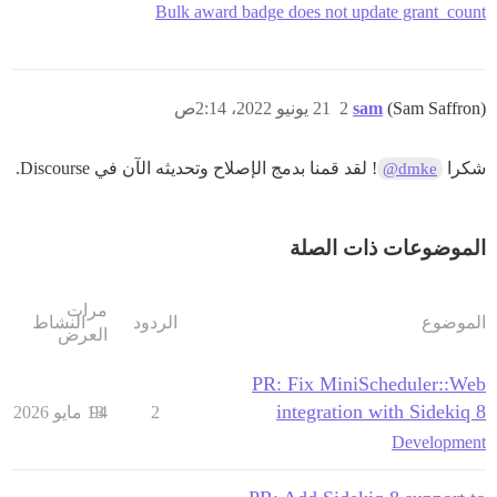
Bulk award badge does not update grant_count
(Sam Saffron)
sam
2
21 يونيو 2022، 2:14ص
شكرا
! لقد قمنا بدمج الإصلاح وتحديثه الآن في Discourse.
@dmke
الموضوعات ذات الصلة
مرات
الموضوع
الردود
النشاط
العرض
PR: Fix MiniScheduler::Web
integration with Sidekiq 8
2
94
13 مايو 2026
Development