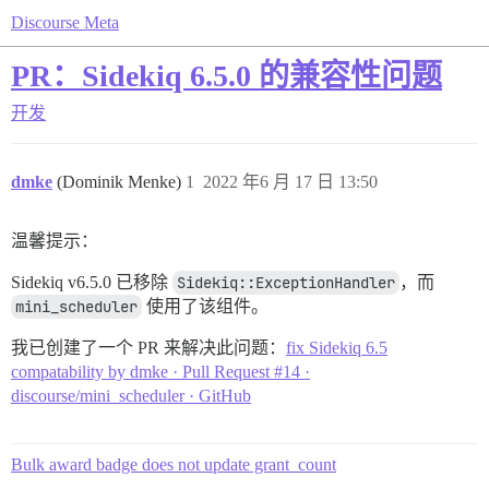
Discourse Meta
PR：Sidekiq 6.5.0 的兼容性问题
开发
dmke
(Dominik Menke)
1
2022 年6 月 17 日 13:50
温馨提示：
Sidekiq v6.5.0 已移除
Sidekiq::ExceptionHandler
，而
mini_scheduler
使用了该组件。
我已创建了一个 PR 来解决此问题：
fix Sidekiq 6.5
compatability by dmke · Pull Request #14 ·
discourse/mini_scheduler · GitHub
Bulk award badge does not update grant_count