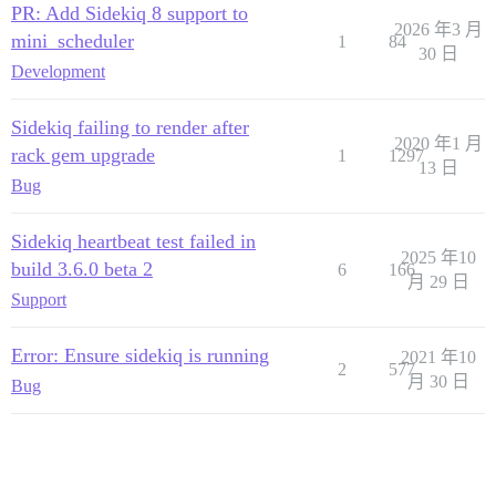
PR: Add Sidekiq 8 support to
2026 年3 月
mini_scheduler
1
84
30 日
Development
Sidekiq failing to render after
2020 年1 月
rack gem upgrade
1
1297
13 日
Bug
Sidekiq heartbeat test failed in
2025 年10
build 3.6.0 beta 2
6
166
月 29 日
Support
Error: Ensure sidekiq is running
2021 年10
2
577
月 30 日
Bug