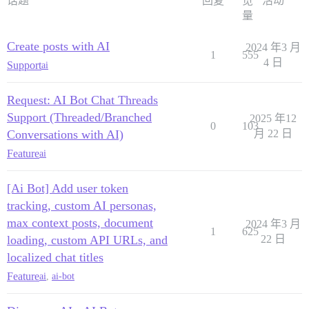
话题
回复
览
活动
量
Create posts with AI
2024 年3 月
1
555
4 日
Support
ai
Request: AI Bot Chat Threads
Support (Threaded/Branched
2025 年12
0
103
Conversations with AI)
月 22 日
Feature
ai
[Ai Bot] Add user token
tracking, custom AI personas,
max context posts, document
2024 年3 月
1
625
loading, custom API URLs, and
22 日
localized chat titles
Feature
ai
,
ai-bot