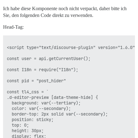
Ich habe diese Komponente noch nicht verpackt, daher bitte ich
Sie, den folgenden Code direkt zu verwenden.
Head-Tag:
<script type="text/discourse-plugin" version="1.6.0">

const user = api.getCurrentUser();

const I18n = require("I18n");

const pid = "post_hider"

const tl4_css = `

.d-editor-preview [data-theme-hide] {

  background: var(--tertiary);

  color: var(--secondary);

  border-top: 2px solid var(--secondary);

  position: sticky;

  top: 0;

  height: 30px;

  display: flex;
