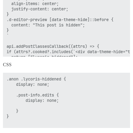
  align-items: center;

  justify-content: center;

}

.d-editor-preview [data-theme-hide]::before {

  content: "This post is hidden";

}

`

api.addPostClassesCallback((attrs) => {

if (attrs?.cooked?.includes(`<div data-theme-hide="tru
  return ["lycoris-hiddened"];

} else {

CSS
  return [];

}

});

.anon .lycoris-hiddened {

    display: none;

if (!user) {

    api.decorateCookedElement((el, helper) => {

    .post-info.edits {

        function hide_post() {

        display: none;

            setTimeout( () => {

                try {

    }

                    document.querySelector(`[data-pos
}

                } catch (err) {

                    console.log(el);

                    console.log(err);
