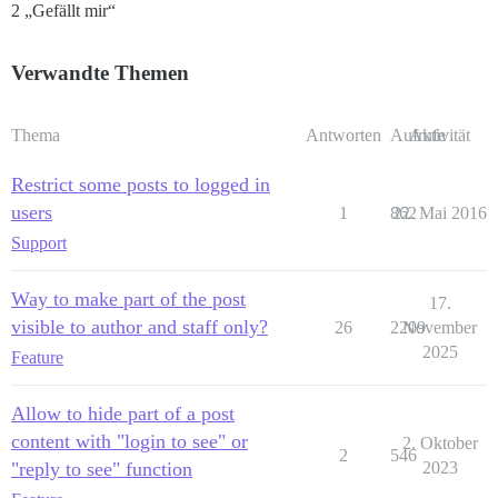
2 „Gefällt mir“
                }

            }, 1000);

        }

Verwandte Themen
        if (el?.querySelector(`[data-theme-hide="true"
            el.innerHTML = `<p>This post is hidden</p>
            hide_post();

Thema
        }

Antworten
Aufrufe
Aktivität
    }, {

        id: pid,

Restrict some posts to logged in
        afterAdopt: true,

users
1
862
22. Mai 2016
        onlyStream: true,

    });

Support
} else if (user?.trust_level == 4) {

    const s = document.createElement("style");

    s.innerHTML = tl4_css;

Way to make part of the post
17.
    document.body.appendChild(s);

visible to author and staff only?
26
2209
November
    api.decorateCookedElement((el, helper) => {

2025
        if (el?.querySelector(`[data-theme-hide="true"
Feature
            el.innerHTML = `<div class="d-wrap" data-
        }

Allow to hide part of a post
    }, {

        id: pid,

content with "login to see" or
2. Oktober
        afterAdopt: true,

2
546
"reply to see" function
2023
        onlyStream: true,

    });
