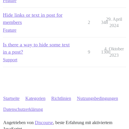
Feature
    if (!I18n.translations[I18n.currentLocale()].js.co
        I18n.translations[I18n.currentLocale()].js.com
Hide links or text in post for
    }

29. April
    I18n.translations[I18n.currentLocale()].js.compos
members
2
348
    I18n.translations[I18n.currentLocale()].js.compos
2024
Feature
    api.modifyClass("controller:composer", {

        pluginId: pid,

        actions: {

Is there a way to hide some text
            insertHide() {

4. Oktober
             this.get("toolbarEvent").applySurround(

in a post?
9
1300
2023
                `<div data-theme-hide="true">`,

Support
                `</div>\n`,

                "hide_text"

              );

            },

        },

    });

    api.addToolbarPopupMenuOptionsCallback(() => {

        return {

Startseite
Kategorien
Richtlinien
Nutzungsbedingungen
            action: "insertHide",

            icon: "far-eye-slash",

Datenschutzerklärung
            label: "composer.make_hide",

        };

Angetrieben von
Discourse
, beste Erfahrung mit aktiviertem
    });

JavaScript
}
