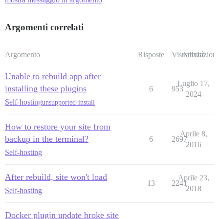
Argomenti correlati
Argomento
Risposte
Visualizzazioni
Attività
Unable to rebuild app after
Luglio 17,
installing these plugins
6
953
2024
Self-hosting
unsupported-install
How to restore your site from
Aprile 8,
backup in the terminal?
6
2697
2016
Self-hosting
After rebuild, site won't load
Aprile 23,
13
2241
2018
Self-hosting
Docker plugin update broke site