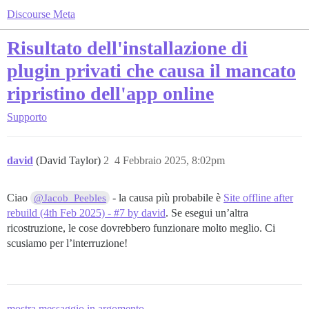
Discourse Meta
Risultato dell'installazione di
plugin privati che causa il mancato
ripristino dell'app online
Supporto
david
(David Taylor)
2
4 Febbraio 2025, 8:02pm
Ciao
- la causa più probabile è
Site offline after
@Jacob_Peebles
rebuild (4th Feb 2025) - #7 by david
. Se esegui un’altra
ricostruzione, le cose dovrebbero funzionare molto meglio. Ci
scusiamo per l’interruzione!
mostra messaggio in argomento