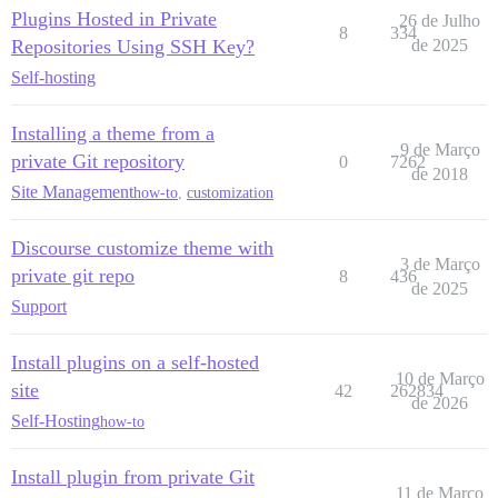
Plugins Hosted in Private
26 de Julho
8
334
Repositories Using SSH Key?
de 2025
Self-hosting
Installing a theme from a
9 de Março
private Git repository
0
7262
de 2018
Site Management
how-to
,
customization
Discourse customize theme with
3 de Março
private git repo
8
436
de 2025
Support
Install plugins on a self-hosted
10 de Março
site
42
262834
de 2026
Self-Hosting
how-to
Install plugin from private Git
11 de Março