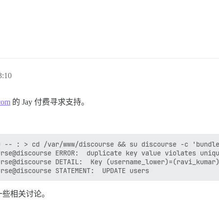
:10
.com
的 Jay 付费寻求支持。
 -- : > cd /var/www/discourse && su discourse -c 'bundle
rse@discourse ERROR:  duplicate key value violates uniqu
rse@discourse DETAIL:  Key (username_lower)=(ravi_kumar)
一些相关讨论。