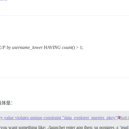
OUP by username_lower HAVING count(
) > 1;
具体是：
ey value violates unique constraint "data_explorer_queries_pkey"
Self-
 you want something like: ./launcher enter app then: su postgres -c 'psql