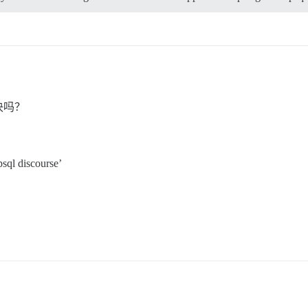
决吗？
sql discourse’