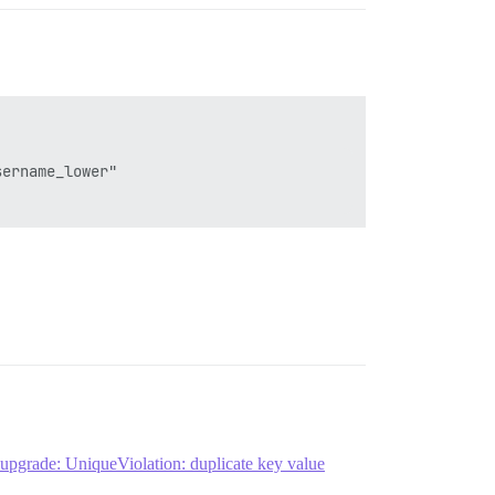
ername_lower"

 upgrade: UniqueViolation: duplicate key value