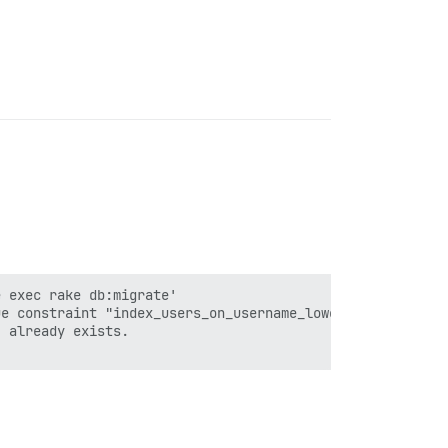
 exec rake db:migrate'

e constraint "index_users_on_username_lower"

 already exists.
