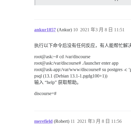
ankur1857
(Ankur)
10
2021 年3 月 8 日 11:51
执行以下命令后没有任何反应，有人能帮忙解
root@ask:~# cd /var/discourse
root@ask:/var/discourse# ./launcher enter app
root@ask-app:/var/www/discourse# su postgres -c ‘p
psql (13.1 (Debian 13.1-1.pgdg100+1))
输入 “help” 获取帮助。
discourse=#
merefield
(Robert)
11
2021 年3 月 8 日 11:56