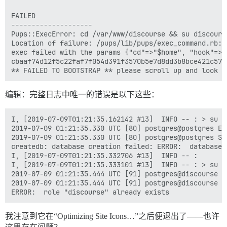
FAILED

--------------------

Pups::ExecError: cd /var/www/discourse && su discours
Location of failure: /pups/lib/pups/exec_command.rb:11
exec failed with the params {"cd"=>"$home", "hook"=>"
cbaaf74d12f5c22faf7f054d391f3570b5e7d8dd3b8bce421c57ef
编辑：完整日志中唯一的错误是以下这些：
I, [2019-07-09T01:21:35.162142 #13]  INFO -- : > su p
2019-07-09 01:21:35.330 UTC [80] postgres@postgres ER
2019-07-09 01:21:35.330 UTC [80] postgres@postgres ST
createdb: database creation failed: ERROR:  database 
I, [2019-07-09T01:21:35.332706 #13]  INFO -- :

I, [2019-07-09T01:21:35.333101 #13]  INFO -- : > su p
2019-07-09 01:21:35.444 UTC [91] postgres@discourse E
2019-07-09 01:21:35.444 UTC [91] postgres@discourse S
我注意到它在“Optimizing Site Icons…”之后便退出了——也许