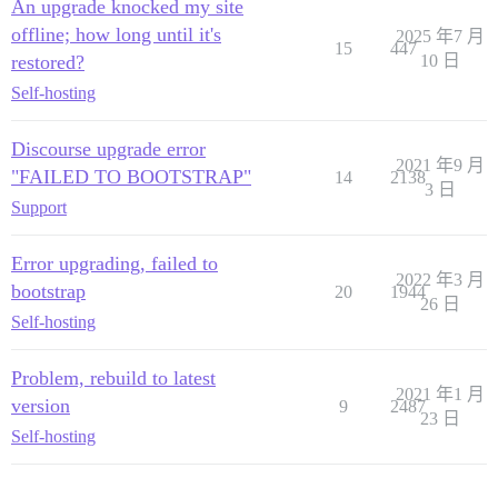
An upgrade knocked my site
offline; how long until it's
2025 年7 月
15
447
restored?
10 日
Self-hosting
Discourse upgrade error
2021 年9 月
"FAILED TO BOOTSTRAP"
14
2138
3 日
Support
Error upgrading, failed to
2022 年3 月
bootstrap
20
1944
26 日
Self-hosting
Problem, rebuild to latest
2021 年1 月
version
9
2487
23 日
Self-hosting