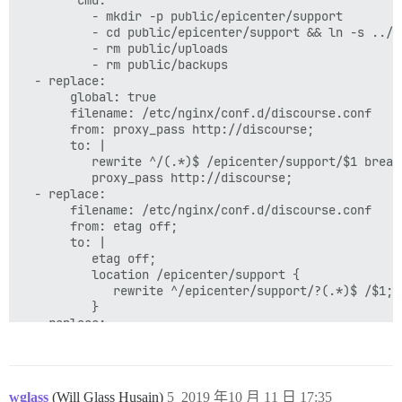
        cmd:

          - mkdir -p public/epicenter/support

          - cd public/epicenter/support && ln -s ../.
          - rm public/uploads

          - rm public/backups

  - replace:

       global: true

       filename: /etc/nginx/conf.d/discourse.conf

       from: proxy_pass http://discourse;

       to: |

          rewrite ^/(.*)$ /epicenter/support/$1 break;
          proxy_pass http://discourse;

  - replace:

       filename: /etc/nginx/conf.d/discourse.conf

       from: etag off;

       to: |

          etag off;

          location /epicenter/support {

             rewrite ^/epicenter/support/?(.*)$ /$1;

          }

  - replace:

         filename: /etc/nginx/conf.d/discourse.conf

         from: $proxy_add_x_forwarded_for

         to: $http_fastly_client_ip

wglass
(Will Glass Husain)
5
2019 年10 月 11 日 17:35