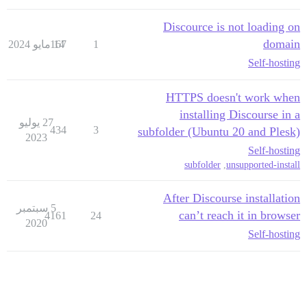
Discource is not loading on
domain
1
14 مايو 2024
167
Self-hosting
HTTPS doesn't work when
installing Discourse in a
27 يوليو
434
3
subfolder (Ubuntu 20 and Plesk)
2023
Self-hosting
subfolder
,
unsupported-install
After Discourse installation
5 سبتمبر
can’t reach it in browser
4161
24
2020
Self-hosting