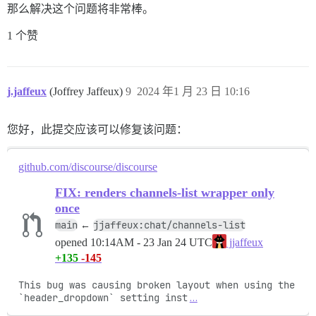
那么解决这个问题将非常棒。
1 个赞
j.jaffeux
(Joffrey Jaffeux)
9
2024 年1 月 23 日 10:16
您好，此提交应该可以修复该问题：
github.com/discourse/discourse
FIX: renders channels-list wrapper only
once
main
jjaffeux:chat/channels-list
←
opened
10:14AM - 23 Jan 24 UTC
jjaffeux
+135
-145
This bug was causing broken layout when using the 
`header_dropdown` setting inst
…