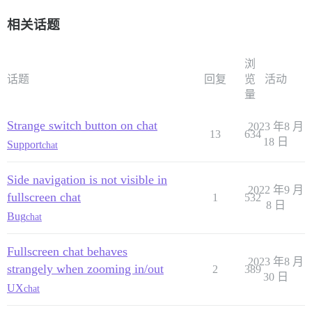
相关话题
浏
话题
回复
览
活动
量
Strange switch button on chat
2023 年8 月
13
634
18 日
Support
chat
Side navigation is not visible in
2022 年9 月
fullscreen chat
1
532
8 日
Bug
chat
Fullscreen chat behaves
2023 年8 月
strangely when zooming in/out
2
389
30 日
UX
chat