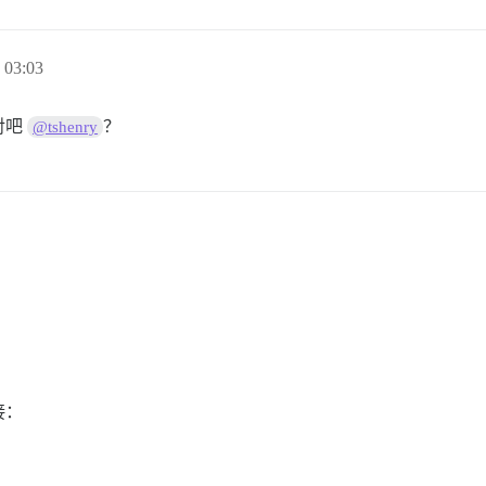
03:03
对吧
？
@tshenry
接：