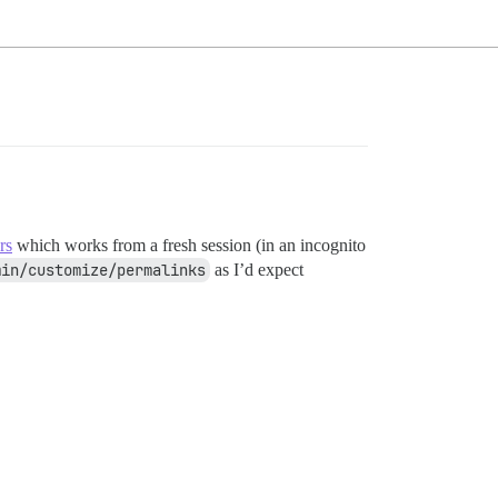
rs
which works from a fresh session (in an incognito
min/customize/permalinks
as I’d expect