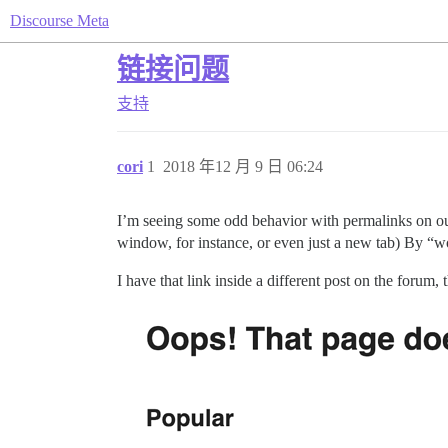
Discourse Meta
链接问题
支持
cori
1
2018 年12 月 9 日 06:24
I’m seeing some odd behavior with permalinks on our
window, for instance, or even just a new tab) By “wo
I have that link inside a different post on the forum, 