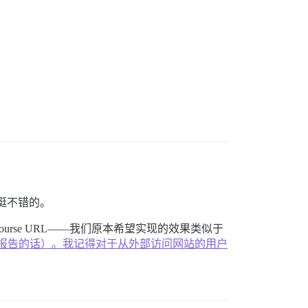
是挺不错的。
rse URL——我们原本希望实现的效果类似于
如果你们在那里接受问题报告的话）。我记得对于从外部访问网站的用户