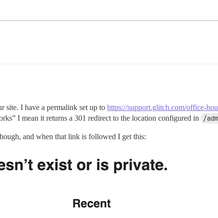
 site. I have a permalink set up to
https://support.glitch.com/office-hou
rks” I mean it returns a 301 redirect to the location configured in
/ad
though, and when that link is followed I get this: