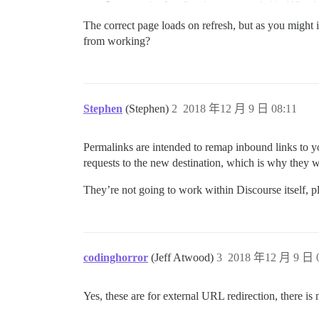
The correct page loads on refresh, but as you might 
from working?
Stephen
(Stephen)
2
2018 年12 月 9 日 08:11
Permalinks are intended to remap inbound links to y
requests to the new destination, which is why they 
They’re not going to work within Discourse itself, pl
codinghorror
(Jeff Atwood)
3
2018 年12 月 9 日 0
Yes, these are for external URL redirection, there is 