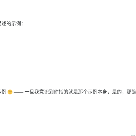
描述的示例：
示例
—— 一旦我意识到你指的就是那个示例本身，是的，那