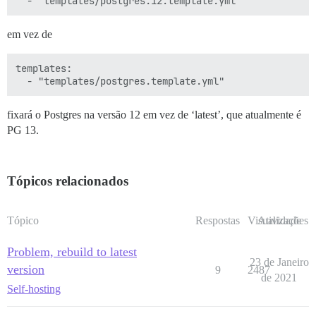
em vez de
templates:

fixará o Postgres na versão 12 em vez de ‘latest’, que atualmente é
PG 13.
Tópicos relacionados
Tópico
Respostas
Visualizações
Atividade
Problem, rebuild to latest
23 de Janeiro
version
9
2487
de 2021
Self-hosting