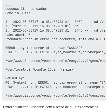
...

success Cleared cache.

Done in 8.44s.

I, [2022-03-08T17:16:03.605966 #1]  INFO -- : cd /var
I, [2022-03-08T17:16:08.549201 #1]  INFO -- : 

I, [2022-03-08T17:16:08.549823 #1]  INFO -- : cd /var
rake aborted!

StandardError: An error has occurred, this and all la
ERROR:  syntax error at or near "CASCADE"

LINE 1: ...ION IF EXISTS sync_bookmarks_polymorphic_co
                                                      
/var/www/discourse/vendor/bundle/ruby/2.7.0/gems/rack
...

/usr/local/bin/bundle:25:in `<main>'

Caused by:

PG::SyntaxError: ERROR:  syntax error at or near "CASC
LINE 1: ...ION IF EXISTS sync_bookmarks_polymorphic_co
                                                      
Tentei atualizar o Discourse com a seção de plugins comentada.