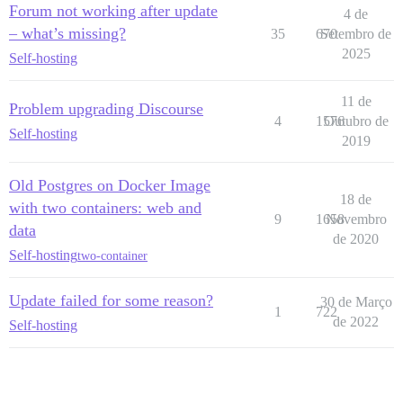
Forum not working after update
4 de
– what’s missing?
35
670
Setembro de
2025
Self-hosting
11 de
Problem upgrading Discourse
4
1576
Outubro de
Self-hosting
2019
Old Postgres on Docker Image
18 de
with two containers: web and
9
1658
Novembro
data
de 2020
Self-hosting
two-container
Update failed for some reason?
30 de Março
1
722
de 2022
Self-hosting