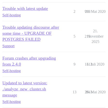
Trouble with latest update
2
918
20. Mai 2020
Self-hosting
Trouble updating discourse after
21.
some time - UPGRADE OF
5
213
November
POSTGRES FAILED
2025
Support
Forum crashes after upgrading
from 2.4.0
9
1512
4. Juli 2020
Self-hosting
Updated to latest version:
./analyze_new_cluster.sh
13
3943
26. Mai 2020
message
Self-hosting