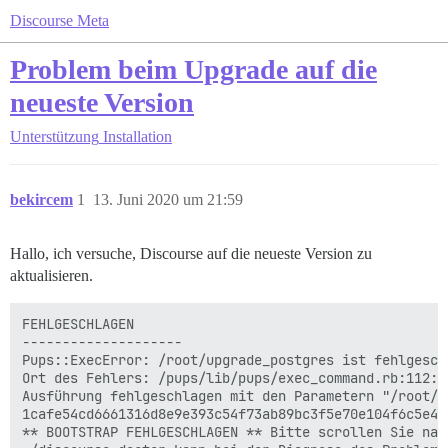
Discourse Meta
Problem beim Upgrade auf die
neueste Version
Unterstützung
Installation
bekircem
1
13. Juni 2020 um 21:59
Hallo, ich versuche, Discourse auf die neueste Version zu
aktualisieren.
FEHLGESCHLAGEN

--------------------

Pups::ExecError: /root/upgrade_postgres ist fehlgesch
Ort des Fehlers: /pups/lib/pups/exec_command.rb:112:in
Ausführung fehlgeschlagen mit den Parametern "/root/up
1cafe54cd6661316d8e9e393c54f73ab89bc3f5e70e104f6c5e4f8
** BOOTSTRAP FEHLGESCHLAGEN ** Bitte scrollen Sie nac