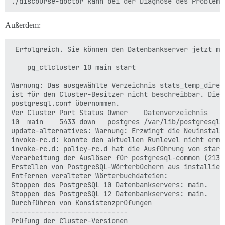
Außerdem:
 Erfolgreich. Sie können den Datenbankserver jetzt mi
    pg_ctlcluster 10 main start

Warnung: Das ausgewählte Verzeichnis stats_temp_direc
ist für den Cluster-Besitzer nicht beschreibbar. Dies
postgresql.conf übernommen.

Ver Cluster Port Status Owner    Datenverzeichnis     
10  main    5433 down   postgres /var/lib/postgresql/
update-alternatives: Warnung: Erzwingt die Neuinstall
invoke-rc.d: konnte den aktuellen Runlevel nicht ermit
invoke-rc.d: policy-rc.d hat die Ausführung von start 
Verarbeitung der Auslöser für postgresql-common (213.p
Erstellen von PostgreSQL-Wörterbüchern aus installier
Entfernen veralteter Wörterbuchdateien:

Stoppen des PostgreSQL 10 Datenbankservers: main.

Stoppen des PostgreSQL 12 Datenbankservers: main.

Durchführen von Konsistenzprüfungen

-----------------------------

Prüfung der Cluster-Versionen                         