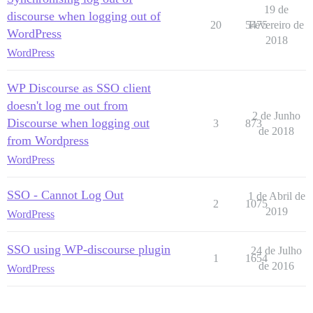
19 de
discourse when logging out of
20
5475
Fevereiro de
WordPress
2018
WordPress
WP Discourse as SSO client
doesn't log me out from
2 de Junho
Discourse when logging out
3
873
de 2018
from Wordpress
WordPress
SSO - Cannot Log Out
1 de Abril de
2
1075
2019
WordPress
SSO using WP-discourse plugin
24 de Julho
1
1654
de 2016
WordPress