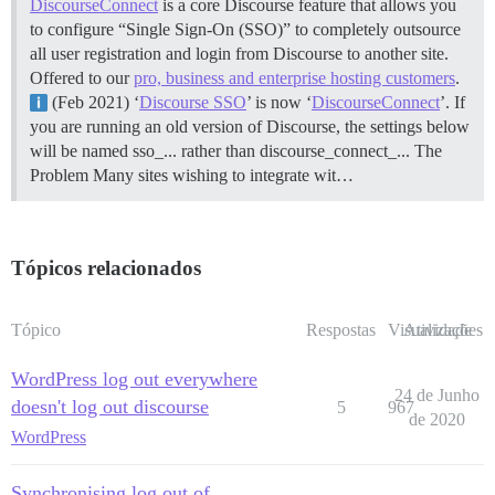
DiscourseConnect
is a core Discourse feature that allows you
to configure “Single Sign-On (SSO)” to completely outsource
all user registration and login from Discourse to another site.
Offered to our
pro, business and enterprise hosting customers
.
(Feb 2021) ‘
Discourse SSO
’ is now ‘
DiscourseConnect
’. If
you are running an old version of Discourse, the settings below
will be named sso_... rather than discourse_connect_...
The
Problem Many sites wishing to integrate wit…
Tópicos relacionados
Tópico
Respostas
Visualizações
Atividade
WordPress log out everywhere
24 de Junho
doesn't log out discourse
5
967
de 2020
WordPress
Synchronising log out of