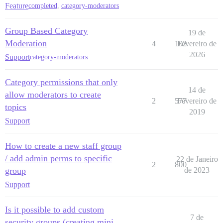
Feature
completed
,
category-moderators
Group Based Category
19 de
Moderation
4
102
Fevereiro de
2026
Support
category-moderators
Category permissions that only
14 de
allow moderators to create
2
577
Fevereiro de
topics
2019
Support
How to create a new staff group
/ add admin perms to specific
22 de Janeiro
2
800
group
de 2023
Support
Is it possible to add custom
7 de
security groups (creating mini