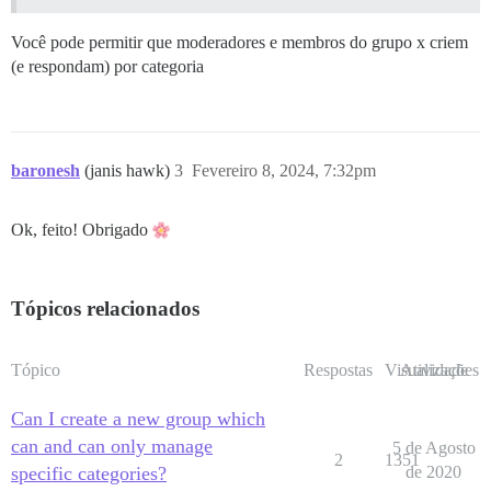
Você pode permitir que moderadores e membros do grupo x criem
(e respondam) por categoria
baronesh
(janis hawk)
3
Fevereiro 8, 2024, 7:32pm
Ok, feito! Obrigado
Tópicos relacionados
Tópico
Respostas
Visualizações
Atividade
Can I create a new group which
can and can only manage
5 de Agosto
2
1351
specific categories?
de 2020