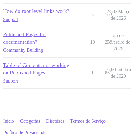
How do root level links work?
29 de Março
3
103
de 2026
Support
Published Pages for
25 de
documentation?
13
259
Fevereiro de
2026
Community Building
Table of Contents not working
7 de Outubro
on Published Pages
1
861
de 2020
Support
Início
Categorias
Diretrizes
Termos de Serviço
Política de Privacidade