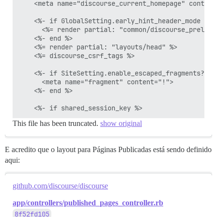
    <meta name="discourse_current_homepage" content
    <%- if GlobalSetting.early_hint_header_mode == "
      <%= render partial: "common/discourse_preload_
    <%- end %>

    <%= render partial: "layouts/head" %>

    <%= discourse_csrf_tags %>

    <%- if SiteSetting.enable_escaped_fragments? %>

      <meta name="fragment" content="!">

    <%- end %>

This file has been truncated.
show original
E acredito que o layout para Páginas Publicadas está sendo definido
aqui:
github.com/discourse/discourse
app/controllers/published_pages_controller.rb
8f52fd105