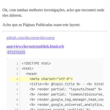
Ok, com minhas melhores investigações, acho que encontrei onde
eles diferem.
Acho que as Páginas Publicadas usam este layout:
github.com/discourse/discourse
app/views/layouts/publish.html.erb
8f52fd105
<!DOCTYPE html>
<html>
  <head>
    <meta charset="utf-8">
    <title><%= @topic.title %> - <%= SiteSett
    <%= render partial: "layouts/head" %>
    <%= render partial: "common/discourse_pub
    <%= render_google_tag_manager_head_code %
    <%= render_google_universal_analytics_cod
    <%= preload_script 'publish' %>