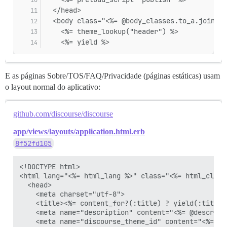
  </head>
  <body class="<%= @body_classes.to_a.join(' 
    <%= theme_lookup("header") %>
    <%= yield %>
E as páginas Sobre/TOS/FAQ/Privacidade (páginas estáticas) usam
o layout normal do aplicativo:
github.com/discourse/discourse
app/views/layouts/application.html.erb
8f52fd105
<!DOCTYPE html>

<html lang="<%= html_lang %>" class="<%= html_classe
  <head>

    <meta charset="utf-8">

    <title><%= content_for?(:title) ? yield(:title)
    <meta name="description" content="<%= @descript
    <meta name="discourse_theme_id" content="<%= the