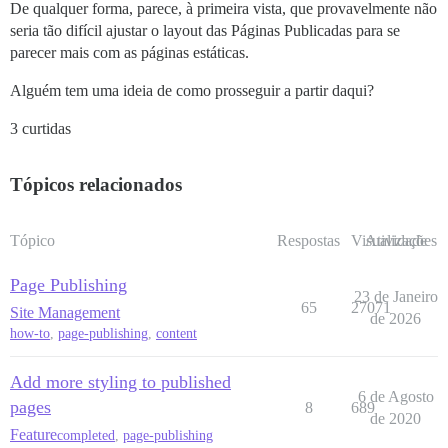
De qualquer forma, parece, à primeira vista, que provavelmente não
seria tão difícil ajustar o layout das Páginas Publicadas para se
parecer mais com as páginas estáticas.
Alguém tem uma ideia de como prosseguir a partir daqui?
3 curtidas
Tópicos relacionados
Tópico
Respostas
Visualizações
Atividade
Page Publishing
23 de Janeiro
65
27071
Site Management
de 2026
how-to
,
page-publishing
,
content
Add more styling to published
6 de Agosto
pages
8
689
de 2020
Feature
completed
,
page-publishing