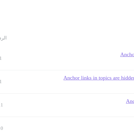
الرد
Anchor
1
Anchor links in topics are hidde
1
Anc
11
10