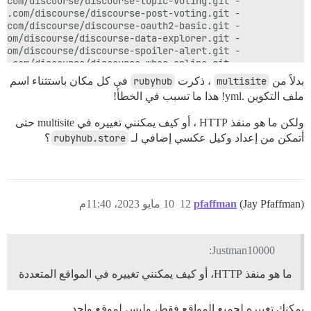
بدلاً من
multisite
، ذكرت
rubyhub
في كل مكان باستثناء اسم
ملف التكوين .yml! هذا ما تسبب في الخطأ!
ولكن ما هو منفذ HTTP ، أو كيف يمكنني تغييره في multisite حتى
أتمكن من إعداد وكيل عكسي إضافي لـ
rubyhub.store
؟
(Jay Pfaffman)
pfaffman
12
10 مايو 2023، 11:40م
Justman10000:
ما هو منفذ HTTP، أو كيف يمكنني تغييره في المواقع المتعددة
يمكنك تغييره لجميع المواقع فقط، وليس لموقع واحد.