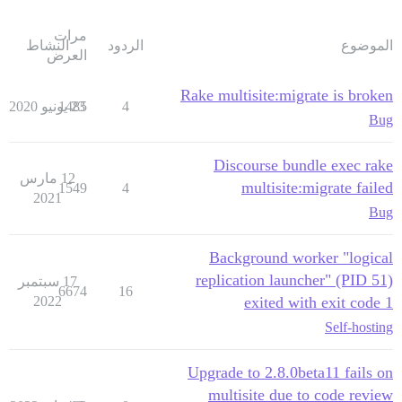
مرات
الموضوع
الردود
النشاط
العرض
Rake multisite:migrate is broken
4
23 يونيو 2020
1485
Bug
Discourse bundle exec rake
12 مارس
multisite:migrate failed
1549
4
2021
Bug
Background worker "logical
replication launcher" (PID 51)
17 سبتمبر
6674
16
2022
exited with exit code 1
Self-hosting
Upgrade to 2.8.0beta11 fails on
multisite due to code review