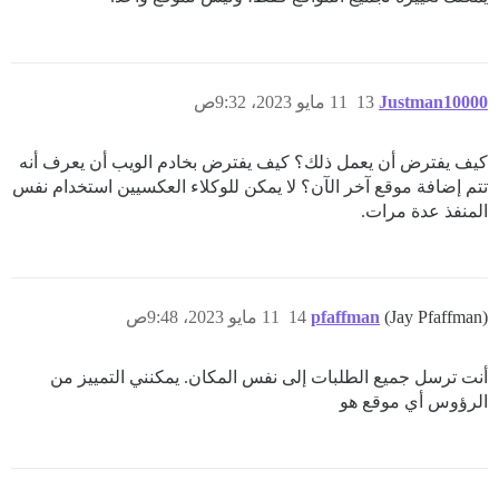
Justman10000
13
11 مايو 2023، 9:32ص
كيف يفترض أن يعمل ذلك؟ كيف يفترض بخادم الويب أن يعرف أنه
تتم إضافة موقع آخر الآن؟ لا يمكن للوكلاء العكسيين استخدام نفس
المنفذ عدة مرات.
    - exec: cd /var/www/discourse && sudo -E -u discourse bundle exec rake multisite:migrate

(Jay Pfaffman)
pfaffman
14
11 مايو 2023، 9:48ص
أنت ترسل جميع الطلبات إلى نفس المكان. يمكنني التمييز من
الرؤوس أي موقع هو