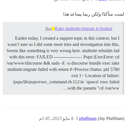
لست متأكدًا ولكن ربما يساعد هذا
Rake multisite:migrate is broken
Bug
Earlier today, I created a support topic in this context, but I
wasn’t sure so I did some more tries and investigation into this,
Seems like something is very wrong here. multisite rebuilds fail
with this error: FAILED -------------------- Pups::ExecError: cd
/var/www/discourse && sudo -E -u discourse bundle exec rake
multisite:migrate failed with return #<Process::Status: pid 5780
exit 1> Location of failure:
/pups/lib/pups/exec_command.rb:112:in `spawn' exec failed
with the params "cd /var/ww…
(Jay Pfaffman)
pfaffman
3
8 مايو 2023، 1:45م