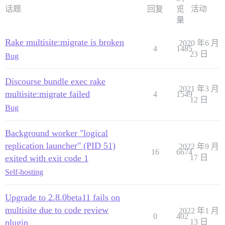
话题
回复
览
活动
量
Rake multisite:migrate is broken
2020 年6 月
4
1485
23 日
Bug
Discourse bundle exec rake
2021 年3 月
multisite:migrate failed
4
1549
12 日
Bug
Background worker "logical
replication launcher" (PID 51)
2022 年9 月
16
6674
exited with exit code 1
17 日
Self-hosting
Upgrade to 2.8.0beta11 fails on
multisite due to code review
2022 年1 月
0
402
plugin
13 日