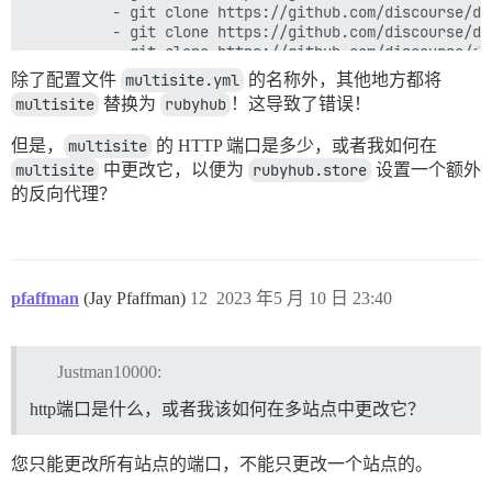
          - git clone https://github.com/discourse/di
          - git clone https://github.com/discourse/di
          - git clone https://github.com/discourse/di
          - git clone https://github.com/discourse/di
除了配置文件
multisite.yml
的名称外，其他地方都将
          - git clone https://github.com/discourse/dis
multisite
替换为
rubyhub
！这导致了错误！
          - git clone https://github.com/discourse/di
          - git clone https://github.com/discourse/di
但是，
multisite
的 HTTP 端口是多少，或者我如何在
          - git clone https://github.com/discourse/dis
multisite
          - git clone https://github.com/discourse/di
中更改它，以便为
rubyhub.store
设置一个额外
          - git clone https://github.com/discourse/di
的反向代理？
          - git clone https://github.com/discourse/di
          # Paviliondev

          - git clone https://github.com/paviliondev/
          - git clone https://github.com/paviliondev/
          - git clone https://github.com/paviliondev/
pfaffman
(Jay Pfaffman)
12
2023 年5 月 10 日 23:40
          - git clone https://github.com/paviliondev/d
          - git clone https://github.com/paviliondev/
          - git clone https://github.com/paviliondev/
          - git clone https://github.com/paviliondev/
Justman10000:
          # Coopcreds

          - git clone https://github.com/coopcreds/di
http端口是什么，或者我该如何在多站点中更改它？
  before_bundle_exec:

您只能更改所有站点的端口，不能只更改一个站点的。
    - file:

        path: $home/config/multisite.yml
