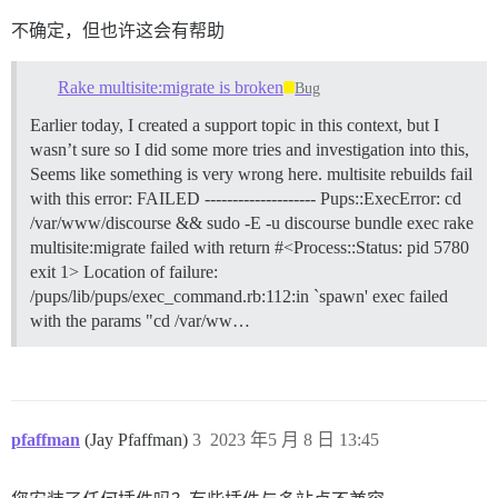
不确定，但也许这会有帮助
Rake multisite:migrate is broken
Bug
Earlier today, I created a support topic in this context, but I
wasn’t sure so I did some more tries and investigation into this,
Seems like something is very wrong here. multisite rebuilds fail
with this error: FAILED -------------------- Pups::ExecError: cd
/var/www/discourse && sudo -E -u discourse bundle exec rake
multisite:migrate failed with return #<Process::Status: pid 5780
exit 1> Location of failure:
/pups/lib/pups/exec_command.rb:112:in `spawn' exec failed
with the params "cd /var/ww…
pfaffman
(Jay Pfaffman)
3
2023 年5 月 8 日 13:45