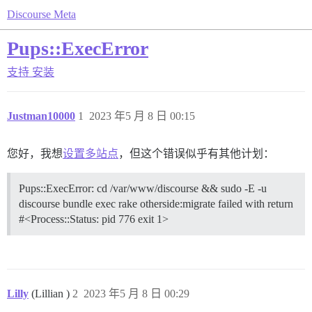
Discourse Meta
Pups::ExecError
支持
安装
Justman10000
1
2023 年5 月 8 日 00:15
您好，我想
设置多站点
，但这个错误似乎有其他计划：
Pups::ExecError: cd /var/www/discourse && sudo -E -u
discourse bundle exec rake otherside:migrate failed with return
#<Process::Status: pid 776 exit 1>
Lilly
(Lillian )
2
2023 年5 月 8 日 00:29