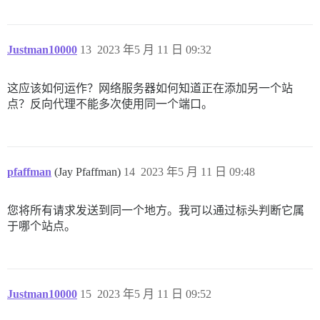
        contents: |

         multisite:

           adapter: postgresql

           database: discourse_rubyhub

Justman10000
13
2023 年5 月 11 日 09:32
           pool: 25

           timeout: 5000

           db_id: 2

这应该如何运作？网络服务器如何知道正在添加另一个站
           host_names:

点？反向代理不能多次使用同一个端口。
             - rubyhub.store

  after_bundle_exec:

pfaffman
(Jay Pfaffman)
14
2023 年5 月 11 日 09:48
您将所有请求发送到同一个地方。我可以通过标头判断它属
于哪个站点。
Justman10000
15
2023 年5 月 11 日 09:52