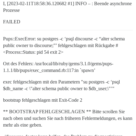
I, [2023-02-11T18:58:36.120682
#1
] INFO – : Beende asynchrone
Prozesse
FAILED
Pups::ExecError: su postgres -c ‘psql discourse -c “alter schema
public owner to discourse;”’ fehlgeschlagen mit Rückgabe #
<Process::Status: pid 54 exit 2>
Ort des Fehlers: /usr/local/lib/ruby/gems/3.1.0/gems/pups-
1.1.1/lib/pups/exec_command.rb:117:in `spawn’
exec fehlgeschlagen mit den Parametern "su postgres -c ‘psql
$db_name -c \"alter schema public owner to $db_user;\"’"
bootstrap fehlgeschlagen mit Exit-Code 2
** BOOTSTRAP FEHLGESCHLAGEN ** Bitte scrollen Sie
nach oben und suchen Sie nach früheren Fehlermeldungen, es kann
mehr als eine geben.