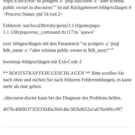
Pups::ExecError: su postgres -c ‘psql discourse -c “alter schema
public owner to discourse;”’ ist mit Rückgabewert fehlgeschlagen #
<Process::Status: pid 54 exit 2>
Fehlerort: /usr/local/lib/ruby/gems/3.1.0/gems/pups-
1.1.1/lib/pups/exec_command.rb:117:in `spawn’
exec fehlgeschlagen mit den Parametern “su postgres -c ‘psql
$db_name -c \"alter schema public owner to $db_user;\"’”
bootstrap fehlgeschlagen mit Exit-Code 2
** BOOTSTRAP FEHLGESCHLAGEN ** Bitte scrollen Sie
nach oben und suchen Sie nach früheren Fehlermeldungen, es kann
mehr als eine geben.
./discourse-doctor kann bei der Diagnose des Problems helfen.
4079c40b96373f2f33049a30414bc383bdb52a1a678a9f0cc9f7