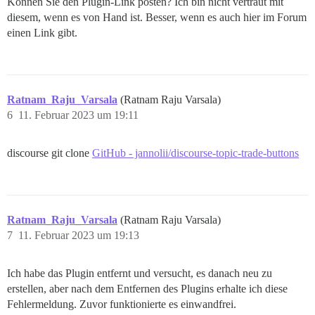
Können Sie den Plugin-Link posten? Ich bin nicht vertraut mit
Pups::ExecError: su postgres -c 'psql discourse -c "a
diesem, wenn es von Hand ist. Besser, wenn es auch hier im Forum
Location of failure: /usr/local/lib/ruby/gems/3.1.0/g
exec failed with the params "su postgres -c 'psql $db
einen Link gibt.
bootstrap failed with exit code 2

** FAILED TO BOOTSTRAP ** please scroll up and look f
./discourse-doctor may help diagnose the problem.

4c2225e9c667f9fc2b7b4f9bd26c03f243e877b123be1d41a3c57b
Ratnam_Raju_Varsala
(Ratnam Raju Varsala)
6
11. Februar 2023 um 19:11
discourse git clone
GitHub - jannolii/discourse-topic-trade-buttons
Ratnam_Raju_Varsala
(Ratnam Raju Varsala)
7
11. Februar 2023 um 19:13
Ich habe das Plugin entfernt und versucht, es danach neu zu
erstellen, aber nach dem Entfernen des Plugins erhalte ich diese
Fehlermeldung. Zuvor funktionierte es einwandfrei.