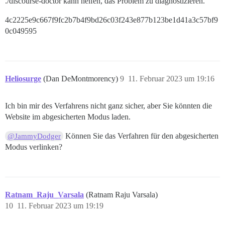
./discourse-doctor kann helfen, das Problem zu diagnostizieren.
4c2225e9c667f9fc2b7b4f9bd26c03f243e877b123be1d41a3c57bf9
0c049595
Heliosurge
(Dan DeMontmorency)
9
11. Februar 2023 um 19:16
Ich bin mir des Verfahrens nicht ganz sicher, aber Sie könnten die
Website im abgesicherten Modus laden.
Können Sie das Verfahren für den abgesicherten
@JammyDodger
Modus verlinken?
Ratnam_Raju_Varsala
(Ratnam Raju Varsala)
10
11. Februar 2023 um 19:19