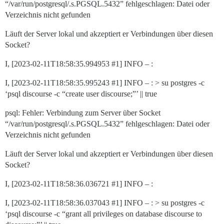
“/var/run/postgresql/.s.PGSQL.5432” fehlgeschlagen: Datei oder
Verzeichnis nicht gefunden
Läuft der Server lokal und akzeptiert er Verbindungen über diesen
Socket?
I, [2023-02-11T18:58:35.994953
#1
] INFO – :
I, [2023-02-11T18:58:35.995243
#1
] INFO – : > su postgres -c
‘psql discourse -c “create user discourse;”’ || true
psql: Fehler: Verbindung zum Server über Socket
“/var/run/postgresql/.s.PGSQL.5432” fehlgeschlagen: Datei oder
Verzeichnis nicht gefunden
Läuft der Server lokal und akzeptiert er Verbindungen über diesen
Socket?
I, [2023-02-11T18:58:36.036721
#1
] INFO – :
I, [2023-02-11T18:58:36.037043
#1
] INFO – : > su postgres -c
‘psql discourse -c “grant all privileges on database discourse to