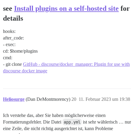
see
Install plugins on a self-hosted site
for
details
hooks:
after_code:
- exec:
cd: $home/plugins
cmd:
- git clone
GitHub - discourse/docker_manager: Plugin for use with
discourse docker image
Heliosurge
(Dan DeMontmorency)
20
11. Februar 2023 um 19:38
Ich verstehe das, aber Sie haben möglicherweise einen
Formatierungsfehler. Die Datei
app.yml
ist sehr wählerisch … nur
eine Zeile, die nicht richtig ausgerichtet ist, kann Probleme