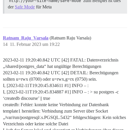
http://your-site-name/safe-mode
zum Beispiel ist dies
der
Safe Mode
für Meta
Ratnam_Raju_Varsala
(Ratnam Raju Varsala)
14
11. Februar 2023 um 19:22
2023-02-11 19:20:40.842 UTC [42] FATAL: Datenverzeichnis
„/shared/postgres_data“ hat ungültige Berechtigungen
2023-02-11 19:20:40.842 UTC [42] DETAIL: Berechtigungen
sollten u=rwx (0700) oder u=rwx,g=rx (0750) sein.
I, [2023-02-11T19:20:45.834611
#1
] INFO – :
I, [2023-02-11T19:20:45.834887
#1
] INFO – : > su postgres -c
‘createdb discourse’ || true
createdb: Fehler: konnte keine Verbindung zur Datenbank
template1 herstellen: Verbindung zum Server über Socket
„/var/run/postgresql/.s.PGSQL.5432“ fehlgeschlagen: Kein solches
Verzeichnis oder keine solche Datei