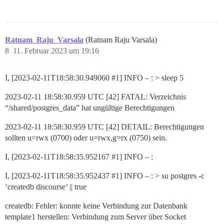
Ratnam_Raju_Varsala
(Ratnam Raju Varsala)
8
11. Februar 2023 um 19:16
I, [2023-02-11T18:58:30.949060
#1
] INFO – : > sleep 5
2023-02-11 18:58:30.959 UTC [42] FATAL: Verzeichnis
“/shared/postgres_data” hat ungültige Berechtigungen
2023-02-11 18:58:30.959 UTC [42] DETAIL: Berechtigungen
sollten u=rwx (0700) oder u=rwx,g=rx (0750) sein.
I, [2023-02-11T18:58:35.952167
#1
] INFO – :
I, [2023-02-11T18:58:35.952437
#1
] INFO – : > su postgres -c
‘createdb discourse’ || true
createdb: Fehler: konnte keine Verbindung zur Datenbank
template1 herstellen: Verbindung zum Server über Socket