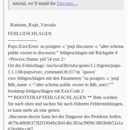
tutorial, we’ll install the
Discours…
Ratnam_Raju_Varsala
FEHLGESCHLAGEN
--------------------
Pups::ExecError: su postgres -c 'psql discourse -c "alter schema
public owner to discourse;"' fehlgeschlagen mit Rückgabe #
<Process::Status: pid 54 exit 2>
Ort des Fehlschlags: /usr/local/lib/ruby/gems/3.1.0/gems/pups-
1.1.1/lib/pups/exec_command.rb:117:in `spawn'
exec fehlgeschlagen mit den Parametern "su postgres -c 'psql
$db_name -c \"alter schema public owner to $db_user;\"'"
bootstrap fehlgeschlagen mit Exit-Code 2
** BOOTSTRAP FEHLGESCHLAGEN ** Bitte scrollen
Sie nach oben und suchen Sie nach früheren Fehlermeldungen,
es kann mehr als eine geben.
./discourse-doctor kann bei der Diagnose des Problems helfen.
4079c40b96373f2f33049a30414bc383acf909fc3863bdb52a1a
678a9f0cc9f7