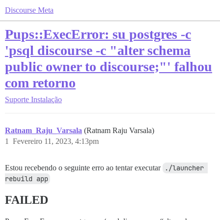
Discourse Meta
Pups::ExecError: su postgres -c
'psql discourse -c "alter schema
public owner to discourse;"' falhou
com retorno
Suporte
Instalação
Ratnam_Raju_Varsala
(Ratnam Raju Varsala)
1
Fevereiro 11, 2023, 4:13pm
Estou recebendo o seguinte erro ao tentar executar
./launcher 
rebuild app
FAILED