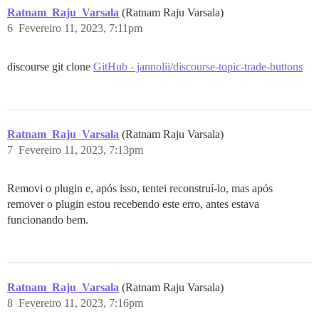
** FAILED TO BOOTSTRAP ** please scroll up and look f
Ratnam_Raju_Varsala
(Ratnam Raju Varsala)
./discourse-doctor may help diagnose the problem.

4c2225e9c667f9fc2b7b4f9bd26c03f243e877b123be1d41a3c57b
6
Fevereiro 11, 2023, 7:11pm
discourse git clone
GitHub - jannolii/discourse-topic-trade-buttons
Ratnam_Raju_Varsala
(Ratnam Raju Varsala)
7
Fevereiro 11, 2023, 7:13pm
Removi o plugin e, após isso, tentei reconstruí-lo, mas após
remover o plugin estou recebendo este erro, antes estava
funcionando bem.
Ratnam_Raju_Varsala
(Ratnam Raju Varsala)
8
Fevereiro 11, 2023, 7:16pm