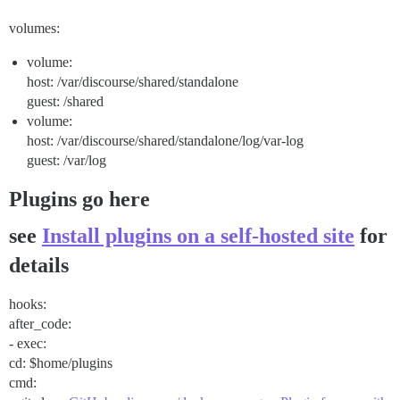
volumes:
volume:
host: /var/discourse/shared/standalone
guest: /shared
volume:
host: /var/discourse/shared/standalone/log/var-log
guest: /var/log
Plugins go here
see
Install plugins on a self-hosted site
for
details
hooks:
after_code:
- exec:
cd: $home/plugins
cmd: