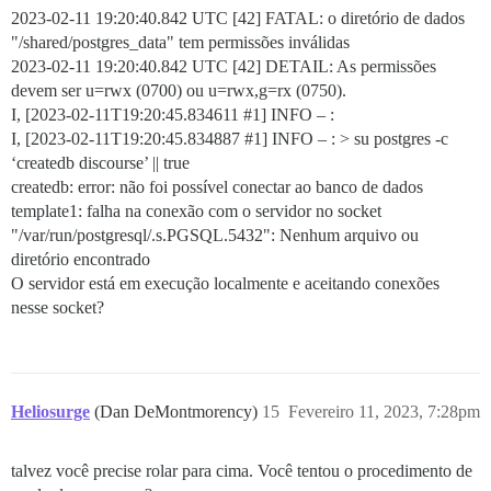
2023-02-11 19:20:40.842 UTC [42] FATAL: o diretório de dados
"/shared/postgres_data" tem permissões inválidas
2023-02-11 19:20:40.842 UTC [42] DETAIL: As permissões
devem ser u=rwx (0700) ou u=rwx,g=rx (0750).
I, [2023-02-11T19:20:45.834611
#1
] INFO – :
I, [2023-02-11T19:20:45.834887
#1
] INFO – : > su postgres -c
‘createdb discourse’ || true
createdb: error: não foi possível conectar ao banco de dados
template1: falha na conexão com o servidor no socket
"/var/run/postgresql/.s.PGSQL.5432": Nenhum arquivo ou
diretório encontrado
O servidor está em execução localmente e aceitando conexões
nesse socket?
Heliosurge
(Dan DeMontmorency)
15
Fevereiro 11, 2023, 7:28pm
talvez você precise rolar para cima. Você tentou o procedimento de