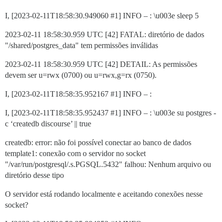
I, [2023-02-11T18:58:30.949060
#1
] INFO – : \u003e sleep 5
2023-02-11 18:58:30.959 UTC [42] FATAL: diretório de dados
"/shared/postgres_data" tem permissões inválidas
2023-02-11 18:58:30.959 UTC [42] DETAIL: As permissões
devem ser u=rwx (0700) ou u=rwx,g=rx (0750).
I, [2023-02-11T18:58:35.952167
#1
] INFO – :
I, [2023-02-11T18:58:35.952437
#1
] INFO – : \u003e su postgres -
c ‘createdb discourse’ || true
createdb: error: não foi possível conectar ao banco de dados
template1: conexão com o servidor no socket
"/var/run/postgresql/.s.PGSQL.5432" falhou: Nenhum arquivo ou
diretório desse tipo
O servidor está rodando localmente e aceitando conexões nesse
socket?