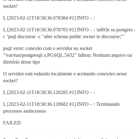
socket?
I, [2023-02-11T18:58:36.078384
#1
] INFO – :
I, [2023-02-11T18:58:36.078703
#1
] INFO – : \u003e su postgres -
c ‘psql discourse -c "alter schema public owner to discourse;"’
psql: error: conexão com o servidor no socket
"/var/run/postgresql/.s.PGSQL.5432" falhou: Nenhum arquivo ou
diretório desse tipo
O servidor está rodando localmente e aceitando conexões nesse
socket?
I, [2023-02-11T18:58:36.120285
#1
] INFO – :
I, [2023-02-11T18:58:36.120682
#1
] INFO – : Terminando
processos assíncronos
FAILED