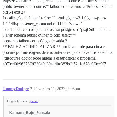
Pups::ExecError: su postgres -c ‘psql discourse -c “alter schema
public owner to discourse;”’ falhou com retorno #<Process::Status:
pid 54 exit 2>
Localização da falha: /usr/local/lib/ruby/gems/3.1.0/gems/pups-
1.1.1/lib/pups/exec_command.rb:117:in `spawn’
exec falhou com os parâmetros “su postgres -c ‘psql $db_name -c
\"alter schema public owner to $db_user;\"’”
bootstrap falhou com código de saída 2
** FALHA AO INICIALIZAR ** por favor, role para cima e
procure por mensagens de erro anteriores, pode haver mais de uma.
./discourse-doctor pode ajudar a diagnosticar o problema.
4079c40b96373f2f33049a30414bc383bdb52a1a678a9f0cc9f7
JammyDodger
2
Fevereiro 11, 2023, 7:06pm
Originally sent in
general
Ratnam_Raju_Varsala