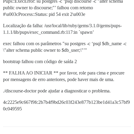
Pups::ExecError: su postgres -c ‘psql discourse -c "alter schema
public owner to discourse;"’ falhou com retorno
#\u003cProcess::Status: pid 54 exit 2\u003e
Localização da falha: /usr/local/lib/ruby/gems/3.1.0/gems/pups-
1.1.1/lib/pups/exec_command.rb:117:in `spawn’
exec falhou com os parâmetros "su postgres -c ‘psql $db_name -c
\"alter schema public owner to $db_user;\"’"
bootstrap falhou com código de saída 2
** FALHA AO INICIAR ** por favor, role para cima e procure
por mensagens de erro anteriores, pode haver mais de uma.
./discourse-doctor pode ajudar a diagnosticar o problema.
4c2225e9c667f9fc2b7b4f9bd26c03f243e877b123be1d41a3c57bf9
0c049595