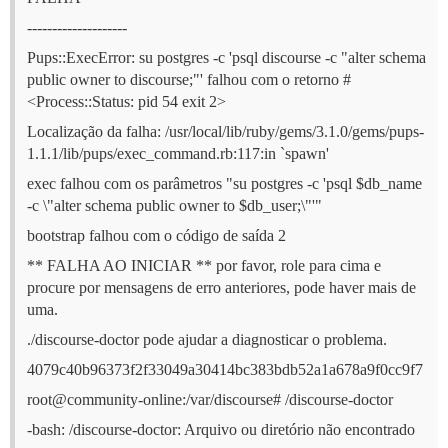
--------------------
Pups::ExecError: su postgres -c 'psql discourse -c "alter schema
public owner to discourse;"' falhou com o retorno #
<Process::Status: pid 54 exit 2>
Localização da falha: /usr/local/lib/ruby/gems/3.1.0/gems/pups-
1.1.1/lib/pups/exec_command.rb:117:in `spawn'
exec falhou com os parâmetros "su postgres -c 'psql $db_name
-c \"alter schema public owner to $db_user;\"'"
bootstrap falhou com o código de saída 2
** FALHA AO INICIAR ** por favor, role para cima e
procure por mensagens de erro anteriores, pode haver mais de
uma.
./discourse-doctor pode ajudar a diagnosticar o problema.
4079c40b96373f2f33049a30414bc383bdb52a1a678a9f0cc9f7
root@community-online:/var/discourse# /discourse-doctor
-bash: /discourse-doctor: Arquivo ou diretório não encontrado