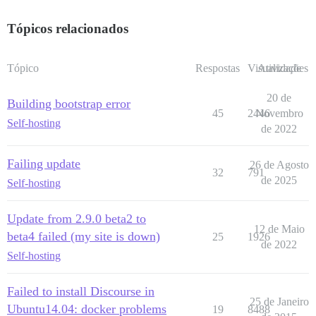
Tópicos relacionados
Tópico
Respostas
Visualizações
Atividade
20 de
Building bootstrap error
45
2446
Novembro
Self-hosting
de 2022
Failing update
26 de Agosto
32
791
de 2025
Self-hosting
Update from 2.9.0 beta2 to
12 de Maio
beta4 failed (my site is down)
25
1926
de 2022
Self-hosting
Failed to install Discourse in
25 de Janeiro
Ubuntu14.04: docker problems
19
8488