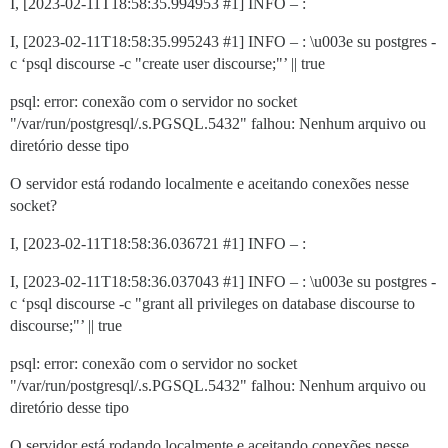
I, [2023-02-11T18:58:35.994953
#1
] INFO – :
I, [2023-02-11T18:58:35.995243
#1
] INFO – : \u003e su postgres -
c ‘psql discourse -c "create user discourse;"’ || true
psql: error: conexão com o servidor no socket
"/var/run/postgresql/.s.PGSQL.5432" falhou: Nenhum arquivo ou
diretório desse tipo
O servidor está rodando localmente e aceitando conexões nesse
socket?
I, [2023-02-11T18:58:36.036721
#1
] INFO – :
I, [2023-02-11T18:58:36.037043
#1
] INFO – : \u003e su postgres -
c ‘psql discourse -c "grant all privileges on database discourse to
discourse;"’ || true
psql: error: conexão com o servidor no socket
"/var/run/postgresql/.s.PGSQL.5432" falhou: Nenhum arquivo ou
diretório desse tipo
O servidor está rodando localmente e aceitando conexões nesse