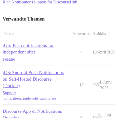
Rich Notifications support for DiscourseHub
Verwandte Themen
Thema
Antworten
Aufrufe
Aktivität
iOS: Push notifications for
independent sites
4
1042
8. April 2023
Feature
iOS/Android Push Notifications
on Self-Hosted Discourse
14. April
17
569
(Docker)
2026
Support
notifications
,
push-notifications
,
ios
Discourse App & Notifications
21. Juni
Question
9
1914