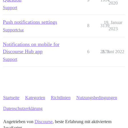
2020
Support
Push notifications settings
19. Januar
8
3139
2023
Support
chat
Notifications on mobile for
Discourse Hub app
6
2673
2. Juni 2022
Support
Startseite
Kategorien
Richtlinien
Nutzungsbedingungen
Datenschutzerklärung
Angetrieben von
Discourse
, beste Erfahrung mit aktiviertem
JavaScript