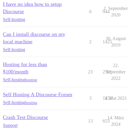
I have no idea how to setup
2. September
Discourse
6
944
2020
Self-hosting
Can I install discourse on my
30. August
local machine
2
1425
2019
Self-hosting
Hosting for less than
22.
$100/month
23
2501
September
2022
Self-hosting
hosting
Self Hosting A Discourse Forum
3
1452
3. Mai 2021
Self-hosting
hosting
Crash Test Discourse
14. März
13
653
2024
Support