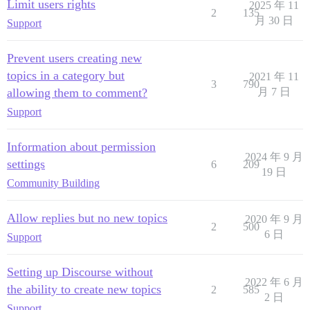
Limit users rights
2025 年 11
2
135
月 30 日
Support
Prevent users creating new
topics in a category but
2021 年 11
3
790
allowing them to comment?
月 7 日
Support
Information about permission
2024 年 9 月
settings
6
209
19 日
Community Building
Allow replies but no new topics
2020 年 9 月
2
500
6 日
Support
Setting up Discourse without
2022 年 6 月
the ability to create new topics
2
585
2 日
Support