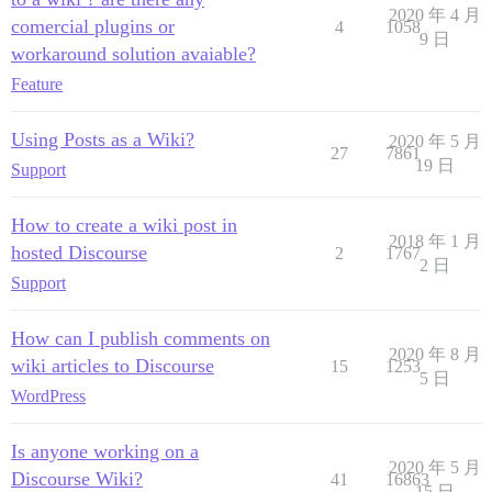
2020 年 4 月
comercial plugins or
4
1058
9 日
workaround solution avaiable?
Feature
Using Posts as a Wiki?
2020 年 5 月
27
7861
19 日
Support
How to create a wiki post in
2018 年 1 月
hosted Discourse
2
1767
2 日
Support
How can I publish comments on
2020 年 8 月
wiki articles to Discourse
15
1253
5 日
WordPress
Is anyone working on a
2020 年 5 月
Discourse Wiki?
41
16863
15 日