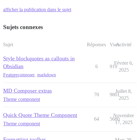
afficher la publication dans le sujet
Sujets connexes
Sujet
Réponses
Vues
Activité
Style blockquotes as callouts in
Février 6,
Obsidian
6
919
2025
Feature
composer
,
markdown
MD Composer extras
Juillet 8,
70
9801
2025
Theme component
Quick Quote Theme Component
Novembre
64
5680
17, 2025
Theme component
Formatting toolbar
Mars 29,