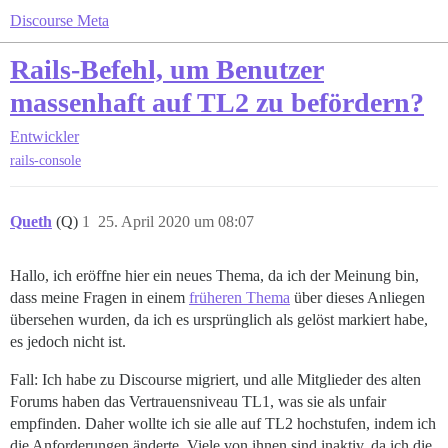
Discourse Meta
Rails-Befehl, um Benutzer
massenhaft auf TL2 zu befördern?
Entwickler
rails-console
Queth
(Q)
1
25. April 2020 um 08:07
Hallo, ich eröffne hier ein neues Thema, da ich der Meinung bin,
dass meine Fragen in einem
früheren Thema
über dieses Anliegen
übersehen wurden, da ich es ursprünglich als gelöst markiert habe,
es jedoch nicht ist.
Fall: Ich habe zu Discourse migriert, und alle Mitglieder des alten
Forums haben das Vertrauensniveau TL1, was sie als unfair
empfinden. Daher wollte ich sie alle auf TL2 hochstufen, indem ich
die Anforderungen änderte. Viele von ihnen sind inaktiv, da ich die