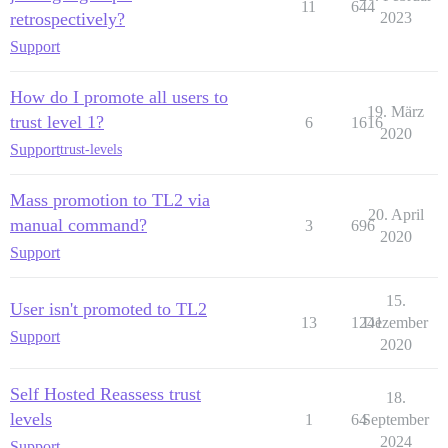
11
644
retrospectively?
2023
Support
How do I promote all users to
19. März
trust level 1?
6
1616
2020
Support
trust-levels
Mass promotion to TL2 via
20. April
manual command?
3
696
2020
Support
15.
User isn't promoted to TL2
13
1241
Dezember
Support
2020
Self Hosted Reassess trust
18.
levels
1
64
September
2024
Support