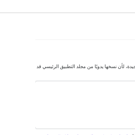
p) تحتاج إلى جداول خاصة بها. لذا، يُعد وجود مولدات للهجرات (migrations) والنماذج (models) فكرة جيدة، لأن نسخها يدويًا من مجلد التطبيق الرئيسي قد