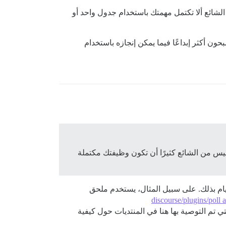
ا كانت ضرورية حقًا. تمتلك Discourse بالفعل حوالي 150 جدولًا، وليس من الشائع ألا تكتمل مهمتك باستخدام جدول واحد أو
ن أكثر إبداعًا فيما يمكن إنجازه باستخدام
داول جديدة فقط إذا كانت ضرورية حقًا. يحتوي Discourse بالفعل على حوالي 150 جدولًا، وليس من الشائع كثيرًا أن تكون وظيفتك مكتملة
يام بذلك. على سبيل المثال، يستخدم ملحق
discourse/plugins/poll 
 تم التوصية بها هنا في المنتديات حول كيفية