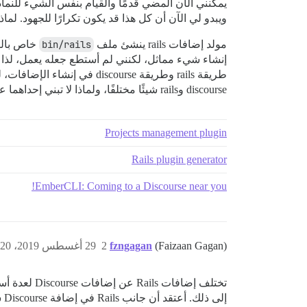
يمكنني الآن المضي قدمًا والقيام بنفس الشيء للنماذج والوحدات التحكمية (controllers).
ويبدو لي الآن أن كل هذا قد يكون تكرارًا للجهود. لما
مولد إضافات rails ينشئ ملف
bin/rails
خاص بالإض
إنشاء شيء مماثل، لكنني لم أستطع جعله يعمل، لذا س
طريقة rails وطريقة scourse
discourse وrails شيئًا مختلفًا، ولماذا لا تبني إحداهما على الأخرى؟
Projects management plugin
Rails plugin generator
EmberCLI: Coming to a Discourse near you!
(Faizaan Gagan)
fzngagan
2
29 أغسطس 2019، 12:20م
إلى ذلك. أعتقد أن جانب Rails في إضافة Discourse سيكون أقرب إلى إضافة Rails عامة، لكنها ليست الشيء نفسه.