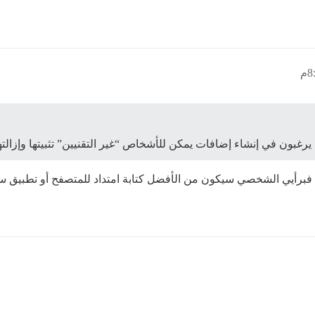
غبون في إنشاء إضافات يمكن للأشخاص “غير التقنيين” تثبيتها وإزالته
فبرأيي الشخصي سيكون من الأفضل كتابة امتداد للمتصفح أو تطبيق س