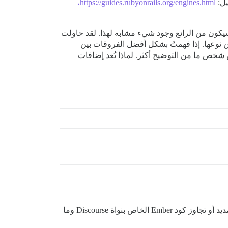
https://guides.rubyonrails.org/engines.html،
سيكون من الرائع وجود شيء مشابه لهذا. لقد حاولت
ن نوعها. إذا فهمتُ بشكل أفضل الفروقات بين
ربما يتمكن شخص ما من التوضيح أكثر. لماذا تُعد إضافات
تختلف إضافات Rails عن إضافات Discourse لعدة أسباب. يجب أن تتمتع إضافات Discourse بهيكل مجلدات محدد، ويمكنها تمديد أو تجاوز كود Ember الخاص بنواة Discourse وما