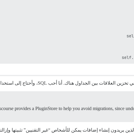
ل هناك. أنا أحب SQL، وأحتاج إلى استخدامه للإضافة التي أريد إنشاؤها.
iscourse provides a PluginStore to help you avoid migrations, since und
ن يريدون إنشاء إضافات يمكن للأشخاص “غير التقنيين” تثبيتها وإزالته