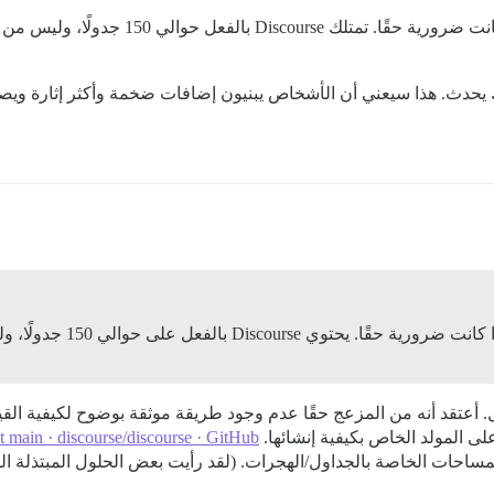
علاوة على ذلك، يجب إنشاء جداول جديدة فقط إذ
يحدث. هذا سيعني أن الأشخاص يبنيون إضافات ضخمة وأكثر إثارة ويصبحو
علاوة على ذلك، يجب إنشاء ج
ل. أعتقد أنه من المزعج حقًا عدم وجود طريقة موثقة بوضوح لكيفية الق
على المولد الخاص بكيفية إنشائها.
at main · discourse/discourse · GitHub
ساحات الخاصة بالجداول/الهجرات. (لقد رأيت بعض الحلول المبتذلة التي