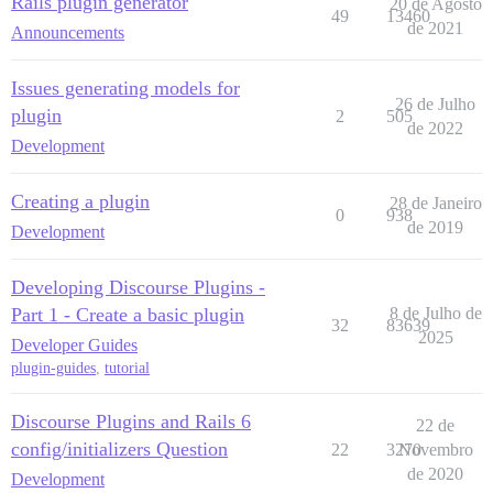
Rails plugin generator
20 de Agosto
49
13460
de 2021
Announcements
Issues generating models for
26 de Julho
plugin
2
505
de 2022
Development
Creating a plugin
28 de Janeiro
0
938
de 2019
Development
Developing Discourse Plugins -
Part 1 - Create a basic plugin
8 de Julho de
32
83639
2025
Developer Guides
plugin-guides
,
tutorial
Discourse Plugins and Rails 6
22 de
config/initializers Question
22
3270
Novembro
de 2020
Development