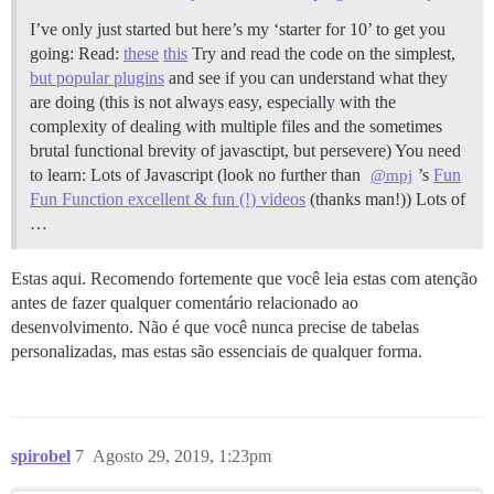
I’ve only just started but here’s my ‘starter for 10’ to get you
going: Read:
these
this
Try and read the code on the simplest,
but popular plugins
and see if you can understand what they
are doing (this is not always easy, especially with the
complexity of dealing with multiple files and the sometimes
brutal functional brevity of javasctipt, but persevere) You need
to learn: Lots of Javascript (look no further than
’s
Fun
@mpj
Fun Function excellent & fun (!) videos
(thanks man!)) Lots of
…
Estas aqui. Recomendo fortemente que você leia estas com atenção
antes de fazer qualquer comentário relacionado ao
desenvolvimento. Não é que você nunca precise de tabelas
personalizadas, mas estas são essenciais de qualquer forma.
spirobel
7
Agosto 29, 2019, 1:23pm