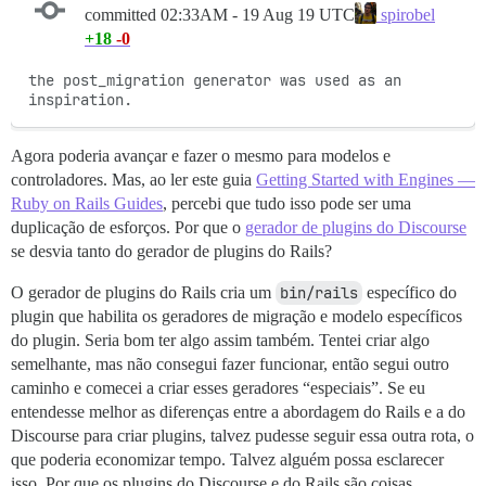
committed
02:33AM - 19 Aug 19 UTC
spirobel
+18
-0
the post_migration generator was used as an 
inspiration.
Agora poderia avançar e fazer o mesmo para modelos e
controladores. Mas, ao ler este guia
Getting Started with Engines —
Ruby on Rails Guides
, percebi que tudo isso pode ser uma
duplicação de esforços. Por que o
gerador de plugins do Discourse
se desvia tanto do gerador de plugins do Rails?
O gerador de plugins do Rails cria um
bin/rails
específico do
plugin que habilita os geradores de migração e modelo específicos
do plugin. Seria bom ter algo assim também. Tentei criar algo
semelhante, mas não consegui fazer funcionar, então segui outro
caminho e comecei a criar esses geradores “especiais”. Se eu
entendesse melhor as diferenças entre a abordagem do Rails e a do
Discourse para criar plugins, talvez pudesse seguir essa outra rota, o
que poderia economizar tempo. Talvez alguém possa esclarecer
isso. Por que os plugins do Discourse e do Rails são coisas