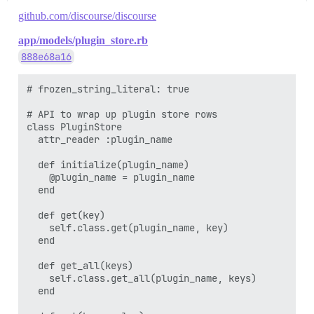
github.com/discourse/discourse
app/models/plugin_store.rb
888e68a16
# frozen_string_literal: true

# API to wrap up plugin store rows

class PluginStore

  attr_reader :plugin_name

  def initialize(plugin_name)

    @plugin_name = plugin_name

  end

  def get(key)

    self.class.get(plugin_name, key)

  end

  def get_all(keys)

    self.class.get_all(plugin_name, keys)

  end
