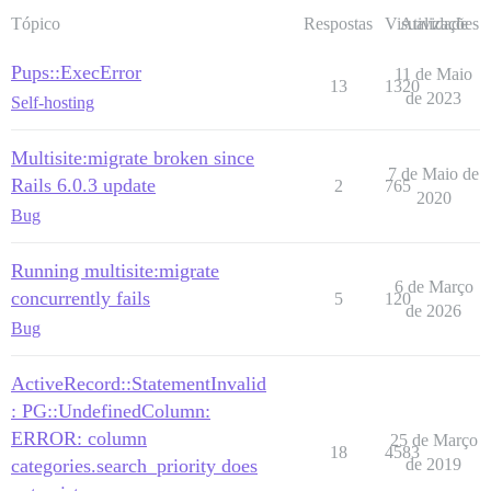
Tópico
Respostas
Visualizações
Atividade
Pups::ExecError
11 de Maio
13
1320
de 2023
Self-hosting
Multisite:migrate broken since
7 de Maio de
Rails 6.0.3 update
2
765
2020
Bug
Running multisite:migrate
6 de Março
concurrently fails
5
120
de 2026
Bug
ActiveRecord::StatementInvalid
: PG::UndefinedColumn:
ERROR: column
25 de Março
18
4583
categories.search_priority does
de 2019