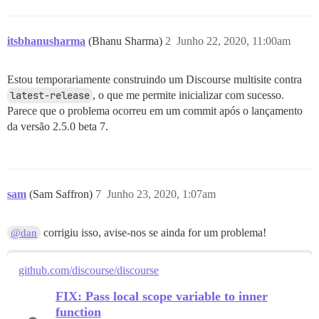
Tasks: TOP => multisite:migrate

(See full trace by running task with --trace)

Migrating thirdsite

itsbhanusharma
(Bhanu Sharma)
2
Junho 22, 2020, 11:00am
== 20200611104600 CreateMissingBadgeIndexes: migratin
-- execute("CREATE INDEX IF NOT EXISTS index_user_bad
   -> 0.0403s

Estou temporariamente construindo um Discourse multisite contra
-- execute("CREATE INDEX IF NOT EXISTS index_badges_o
   -> 0.0024s

latest-release
, o que me permite inicializar com sucesso.
== 20200611104600 CreateMissingBadgeIndexes: migrated
Parece que o problema ocorreu em um commit após o lançamento
da versão 2.5.0 beta 7.
== 20200617144300 AddPublicFieldToPublishedPages: mig
-- execute("DELETE FROM schema_migrations WHERE versi
   -> 0.0078s

-- execute("DELETE FROM schema_migrations WHERE versi
   -> 0.0020s

sam
(Sam Saffron)
7
Junho 23, 2020, 1:07am
-- execute("ALTER TABLE \"published_pages\" ADD COLUM
   -> 0.0262s

corrigiu isso, avise-nos se ainda for um problema!
@dan
github.com/discourse/discourse
FIX: Pass local scope variable to inner
function