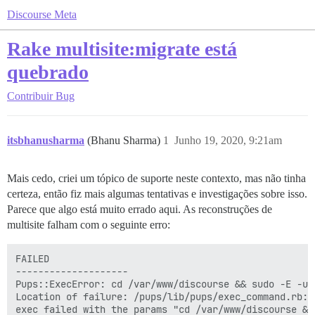
Discourse Meta
Rake multisite:migrate está
quebrado
Contribuir
Bug
itsbhanusharma
(Bhanu Sharma)
1
Junho 19, 2020, 9:21am
Mais cedo, criei um tópico de suporte neste contexto, mas não tinha
certeza, então fiz mais algumas tentativas e investigações sobre isso.
Parece que algo está muito errado aqui. As reconstruções de
multisite falham com o seguinte erro:
FAILED

--------------------

Pups::ExecError: cd /var/www/discourse && sudo -E -u 
Location of failure: /pups/lib/pups/exec_command.rb:11
exec failed with the params "cd /var/www/discourse &&