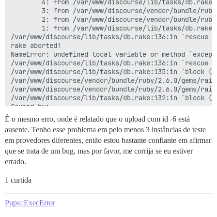
        4: from /var/www/discourse/lib/tasks/db.rake:
        3: from /var/www/discourse/vendor/bundle/ruby
        2: from /var/www/discourse/vendor/bundle/ruby
        1: from /var/www/discourse/lib/tasks/db.rake:
/var/www/discourse/lib/tasks/db.rake:136:in `rescue i
rake aborted!

NameError: undefined local variable or method `except
/var/www/discourse/lib/tasks/db.rake:136:in `rescue i
/var/www/discourse/lib/tasks/db.rake:135:in `block (3
/var/www/discourse/vendor/bundle/ruby/2.6.0/gems/rail
/var/www/discourse/vendor/bundle/ruby/2.6.0/gems/rail
/var/www/discourse/lib/tasks/db.rake:132:in `block (2
Caused by:

ActiveRecord::RecordNotFound: Couldn't find Upload wit
É o mesmo erro, onde é relatado que o upload com id -6 está
/var/www/discourse/vendor/bundle/ruby/2.6.0/gems/acti
ausente. Tenho esse problema em pelo menos 3 instâncias de teste
/var/www/discourse/lib/site_icon_manager.rb:73:in `res
em provedores diferentes, então estou bastante confiante em afirmar
/var/www/discourse/lib/site_icon_manager.rb:25:in `bl
/var/www/discourse/lib/site_icon_manager.rb:24:in `eac
que se trata de um bug, mas por favor, me corrija se eu estiver
/var/www/discourse/lib/site_icon_manager.rb:24:in `ens
errado.
/var/www/discourse/lib/tasks/db.rake:156:in `block (2
/var/www/discourse/lib/tasks/db.rake:134:in `block (3
1 curtida
/var/www/discourse/vendor/bundle/ruby/2.6.0/gems/rail
/var/www/discourse/vendor/bundle/ruby/2.6.0/gems/rail
/var/www/discourse/lib/tasks/db.rake:132:in `block (2
Pups::ExecError
Migrating default
