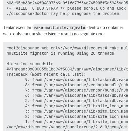
606e95cb68c244f04807369e0f1f677f54e745905f3c59436d0540
** FAILED TO BOOTSTRAP ** please scroll up and look f
Tentar executar
rake multisite:migrate
dentro do container
web_only em um site existente resulta no seguinte erro:
root@discourse-web-only:/var/www/discourse# rake multi
Multisite migrator is running using 20 threads

Migrating secondsite

#<Thread:0x000055b1bd94f308@/var/www/discourse/lib/ta
Traceback (most recent call last):

        9: from /var/www/discourse/lib/tasks/db.rake:
        8: from /var/www/discourse/vendor/bundle/ruby
        7: from /var/www/discourse/vendor/bundle/ruby
        6: from /var/www/discourse/lib/tasks/db.rake:
        5: from /var/www/discourse/lib/tasks/db.rake:
        4: from /var/www/discourse/lib/site_icon_mana
        3: from /var/www/discourse/lib/site_icon_mana
        2: from /var/www/discourse/lib/site_icon_mana
        1: from /var/www/discourse/lib/site_icon_mana
/var/www/discourse/vendor/bundle/ruby/2.6.0/gems/acti