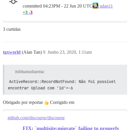
committed
04:23PM - 22 Jun 20 UTC
udan11
+3
-3
3 curtidas
tgxworld
(Alan Tan)
9
Junho 23, 2020, 1:11am
itsbhanusharma:
ActiveRecord::RecordNotFound: Não foi possível 
encontrar Upload com 'id'=-6
Obrigado por reportar
Corrigido em
github.com/discourse/discourse
FIX: `multisite:migrate` failing to properly