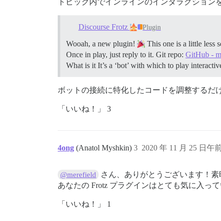
トピック内でインラインのインタラクション
Discourse Frotz
Plugin
Wooah, a new plugin!
This one is a little less
Once in play, just reply to it. Git repo:
GitHub - me
What is it It’s a ‘bot’ with which to play interact
ボットの接続に特化したコードを調整するだ
「いいね！」 3
4ong
(Anatol Myshkin)
3
2020 年 11 月 25 日午前
さん、ありがとうございます！素
@merefield
あなたの Frotz プラグインはとても気に入っ
「いいね！」 1