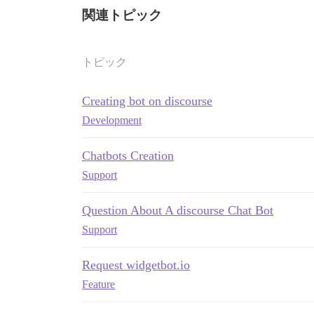
関連トピック
トピック
Creating bot on discourse
Development
Chatbots Creation
Support
Question About A discourse Chat Bot
Support
Request widgetbot.io
Feature