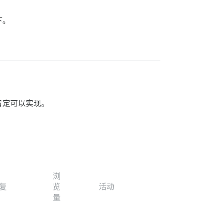
下。
肯定可以实现。
浏
复
览
活动
量