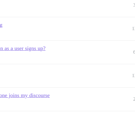
ng
1
n as a user signs up?
1
one joins my discourse