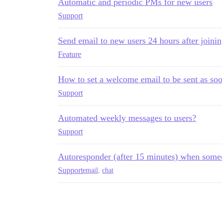
Automatic and periodic PMs for new users
Support
Send email to new users 24 hours after joini
Feature
How to set a welcome email to be sent as soo
Support
Automated weekly messages to users?
Support
Autoresponder (after 15 minutes) when some
Support
email
,
chat