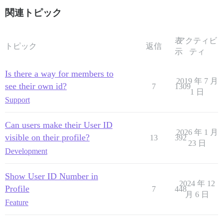
関連トピック
表
アクティビ
トピック
返信
示
ティ
Is there a way for members to
2019 年 7 月
see their own id?
7
1309
1 日
Support
Can users make their User ID
2026 年 1 月
visible on their profile?
13
392
23 日
Development
Show User ID Number in
2024 年 12
Profile
7
448
月 6 日
Feature