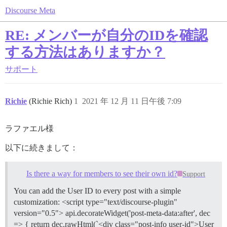
Discourse Meta
RE: メンバーが自分のIDを確認
する方法はありますか？
サポート
Richie
(Richie Rich)
1
2021 年 12 月 11 日午後 7:09
ラファエル様
以下に続きまして：
Is there a way for members to see their own id?
Support
You can add the User ID to every post with a simple
customization: <script type="text/discourse-plugin"
version="0.5"> api.decorateWidget('post-meta-data:after', dec
=> { return dec.rawHtml(`<div class="post-info user-id">User