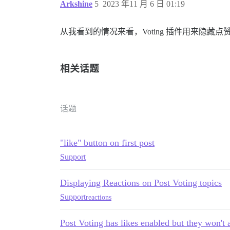
Arkshine
5
2023 年11 月 6 日 01:19
从我看到的情况来看，Voting 插件用来隐藏点赞按
相关话题
话题
"like" button on first post
Support
Displaying Reactions on Post Voting topics
Support
reactions
Post Voting has likes enabled but they won't 