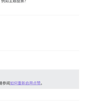
，例如主题投票？
请参阅
如何重新启用点赞
。