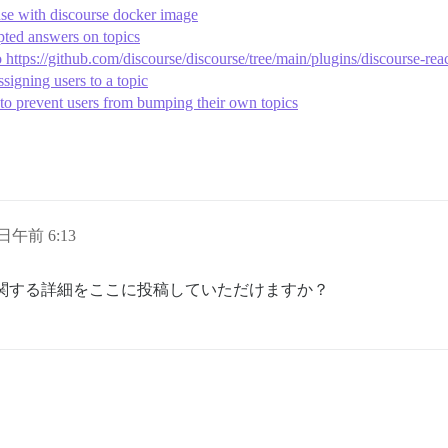
se with discourse docker image
pted answers on topics
https://github.com/discourse/discourse/tree/main/plugins/discourse-rea
signing users to a topic
to prevent users from bumping their own topics
 日午前 6:13
関する詳細をここに投稿していただけますか？