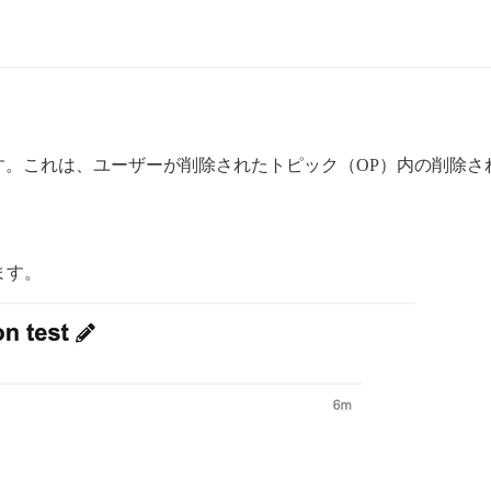
/middleware/callbacks.rb:27:in `block in call'

rt/callbacks.rb:99:in `run_callbacks'

/middleware/callbacks.rb:26:in `call'

/middleware/debug_exceptions.rb:28:in `call'

/middleware/show_exceptions.rb:26:in `call'

reporter.rb:43:in `call'

.rb:40:in `call_app'

.rb:27:in `call'

す。これは、ユーザーが削除されたトピック（OP）内の削除さ
23:in `call'

b:31:in `call'

/middleware/remote_ip.rb:93:in `call'

/middleware/request_id.rb:26:in `call'

 `call'

:24:in `call'

ます。
/middleware/executor.rb:14:in `call'

 `call'

/middleware/host_authorization.rb:131:in `call'

iler/profiler.rb:393:in `call'

/middleware.rb:60:in `call'

 `call'

30:in `call'

226:in `public_send'

226:in `method_missing'

lock in call'
