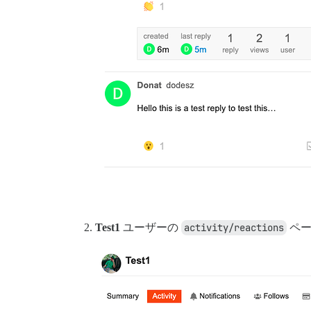
rack (2.2.4) lib/rack/urlmap.rb:58:in `e
rack (2.2.4) lib/rack/urlmap.rb:58:in `c
unicorn (6.1.0) lib/unicorn/http_server.
unicorn (6.1.0) lib/unicorn/http_server.
unicorn (6.1.0) lib/unicorn/http_server.
unicorn (6.1.0) lib/unicorn/http_server.
unicorn (6.1.0) bin/unicorn:128:in `<top
vendor/bundle/ruby/2.7.0/bin/unicorn:25:
Test1
ユーザーの
activity/reactions
ペー