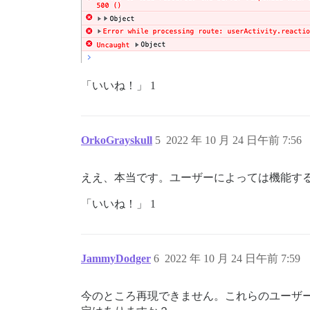
actionpack (7.0.3.1) lib/action_dispatch
actionpack (7.0.3.1) lib/action_dispatch
actionpack (7.0.3.1) lib/action_dispatch
actionpack (7.0.3.1) lib/action_dispatch
actionpack (7.0.3.1) lib/action_dispatch
actionpack (7.0.3.1) lib/action_dispatch
railties (7.0.3.1) lib/rails/engine.rb:5
「いいね！」 1
railties (7.0.3.1) lib/rails/railtie.rb:
railties (7.0.3.1) lib/rails/railtie.rb:
actionpack (7.0.3.1) lib/action_dispatch
actionpack (7.0.3.1) lib/action_dispatch
OrkoGrayskull
5
2022 年 10 月 24 日午前 7:56
actionpack (7.0.3.1) lib/action_dispatch
actionpack (7.0.3.1) lib/action_dispatch
actionpack (7.0.3.1) lib/action_dispatch
ええ、本当です。ユーザーによっては機能す
actionpack (7.0.3.1) lib/action_dispatch
lib/middleware/omniauth_bypass_middlewar
「いいね！」 1
rack (2.2.4) lib/rack/tempfile_reaper.rb
rack (2.2.4) lib/rack/conditional_get.rb
rack (2.2.4) lib/rack/head.rb:12:in `cal
actionpack (7.0.3.1) lib/action_dispatch
lib/content_security_policy/middleware.r
JammyDodger
6
2022 年 10 月 24 日午前 7:59
lib/middleware/anonymous_cache.rb:368:in
rack (2.2.4) lib/rack/session/abstract/i
rack (2.2.4) lib/rack/session/abstract/i
今のところ再現できません。これらのユーザ
actionpack (7.0.3.1) lib/action_dispatch