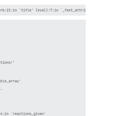
tions!'

ble_array'

'



4:in `reactions_given'
