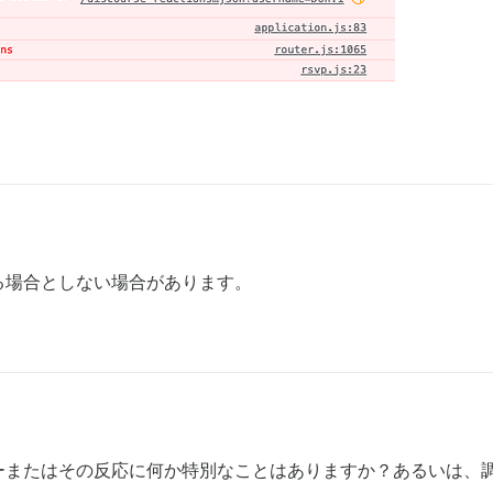
/routing/route_set.rb:49:in `dispatch'

/routing/route_set.rb:32:in `serve'

/journey/router.rb:50:in `block in serve'

/journey/router.rb:32:in `each'

/journey/router.rb:32:in `serve'

/routing/route_set.rb:852:in `call'

30:in `call'

226:in `public_send'

226:in `method_missing'

/routing/mapper.rb:19:in `block in <class:Constraints>'

/routing/mapper.rb:48:in `serve'

/journey/router.rb:50:in `block in serve'

/journey/router.rb:32:in `each'

/journey/router.rb:32:in `serve'

る場合としない場合があります。
/routing/route_set.rb:852:in `call'

e.rb:71:in `call'

:15:in `call'

:27:in `call'

l'

/http/permissions_policy.rb:38:in `call'

b:12:in `call'

 `call'

d.rb:266:in `context'

d.rb:260:in `call'

ーまたはその反応に何か特別なことはありますか？あるいは、
/middleware/cookies.rb:697:in `call'
