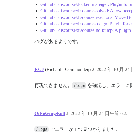
GitHub - discourse/docker_manager: Plugin for u
GitHub - discourse/discourse-solved: Allow acce
GitHub - discourse/discourse-reactions: Moved to 
GitHub - discourse/discourse-assign: Plugin for as
GitHub - discourse/discourse-no-bump: A plugin 
バグがあるようです。
RGJ
(Richard - Communiteq)
2
2022 年 10 月 24
再現できません。
/logs
を確認し、エラーに
OrkoGrayskull
3
2022 年 10 月 24 日午前 6:23
/logs
でエラーが 1 つ見つかりました。