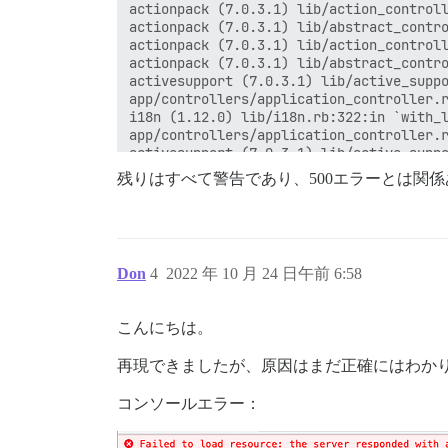
actionpack (7.0.3.1) lib/action_controll
actionpack (7.0.3.1) lib/abstract_contro
actionpack (7.0.3.1) lib/action_controll
actionpack (7.0.3.1) lib/abstract_contro
activesupport (7.0.3.1) lib/active_suppo
app/controllers/application_controller.r
i18n (1.12.0) lib/i18n.rb:322:in `with_l
app/controllers/application_controller.r
activesupport (7.0.3.1) lib/active_suppo
activesupport (7.0.3.1) lib/active_suppo
残りはすべて警告であり、500エラーとは関
actionpack (7.0.3.1) lib/abstract_contro
actionpack (7.0.3.1) lib/action_controll
actionpack (7.0.3.1) lib/action_controll
activesupport (7.0.3.1) lib/active_suppo
activesupport (7.0.3.1) lib/active_suppo
Don
4
2022 年 10 月 24 日午前 6:58
activesupport (7.0.3.1) lib/active_suppo
actionpack (7.0.3.1) lib/action_controll
actionpack (7.0.3.1) lib/action_controll
こんにちは。
activerecord (7.0.3.1) lib/active_record
actionpack (7.0.3.1) lib/abstract_contro
再現できましたが、原因はまだ正確にはわか
actionview (7.0.3.1) lib/action_view/ren
rack-mini-profiler (3.0.0) lib/mini_prof
コンソールエラー：
actionpack (7.0.3.1) lib/action_controll
actionpack (7.0.3.1) lib/action_controll