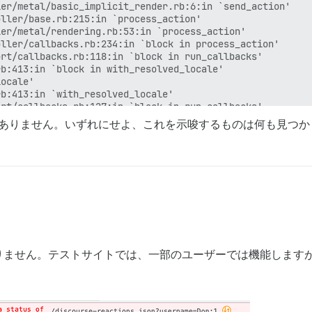
er/metal/basic_implicit_render.rb:6:in `send_action'

ller/base.rb:215:in `process_action'

er/metal/rendering.rb:53:in `process_action'

ller/callbacks.rb:234:in `block in process_action'

rt/callbacks.rb:118:in `block in run_callbacks'

b:413:in `block in with_resolved_locale'

ocale'

b:413:in `with_resolved_locale'

rt/callbacks.rb:127:in `block in run_callbacks'

rt/callbacks.rb:138:in `run_callbacks'

係ありません。いずれにせよ、これを示唆するものは何も見つ
ller/callbacks.rb:233:in `process_action'

er/metal/rescue.rb:22:in `process_action'

er/metal/instrumentation.rb:67:in `block in process_acti
rt/notifications.rb:206:in `block in instrument'

rt/notifications/instrumenter.rb:24:in `instrument'

rt/notifications.rb:206:in `instrument'

er/metal/instrumentation.rb:66:in `process_action'

er/metal/params_wrapper.rb:259:in `process_action'

/railties/controller_runtime.rb:27:in `process_action'

ller/base.rb:151:in `process'

りません。テストサイトでは、一部のユーザーでは機能します
dering.rb:39:in `process'

iler/profiling_methods.rb:111:in `block in profile_metho
er/metal.rb:188:in `dispatch'

er/metal.rb:251:in `dispatch'
