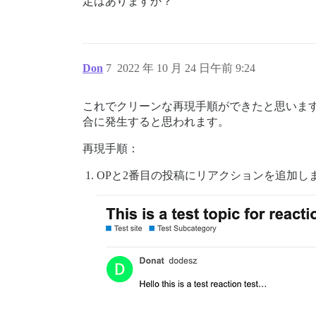
定はありますか？
actionpack (7.0.3.1) lib/action_dispatch
activesupport (7.0.3.1) lib/active_suppo
actionpack (7.0.3.1) lib/action_dispatch
actionpack (7.0.3.1) lib/action_dispatch
actionpack (7.0.3.1) lib/action_dispatch
Don
7
2022 年 10 月 24 日午前 9:24
logster (2.11.3) lib/logster/middleware/
railties (7.0.3.1) lib/rails/rack/logger
railties (7.0.3.1) lib/rails/rack/logger
これでクリーンな再現手順ができたと思いま
config/initializers/100-quiet_logger.rb:
合に発生すると思われます。
config/initializers/100-silence_logger.r
actionpack (7.0.3.1) lib/action_dispatch
再現手順：
actionpack (7.0.3.1) lib/action_dispatch
lib/middleware/enforce_hostname.rb:23:in
rack (2.2.4) lib/rack/method_override.rb
OPと2番目の投稿にリアクションを追加し
actionpack (7.0.3.1) lib/action_dispatch
rack (2.2.4) lib/rack/sendfile.rb:110:in
actionpack (7.0.3.1) lib/action_dispatch
rack-mini-profiler (3.0.0) lib/mini_prof
message_bus (4.2.0) lib/message_bus/rack
lib/middleware/request_tracker.rb:202:in
railties (7.0.3.1) lib/rails/engine.rb:5
railties (7.0.3.1) lib/rails/railtie.rb:
railties (7.0.3.1) lib/rails/railtie.rb:
rack (2.2.4) lib/rack/urlmap.rb:74:in `b