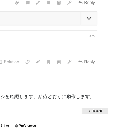
ach'

all'

rb:634:in `process_client'

rb:739:in `worker_loop'

rb:547:in `spawn_missing_workers'

rb:143:in `start'

 (required)>'

in `load'

ジを確認します。期待どおりに動作します。