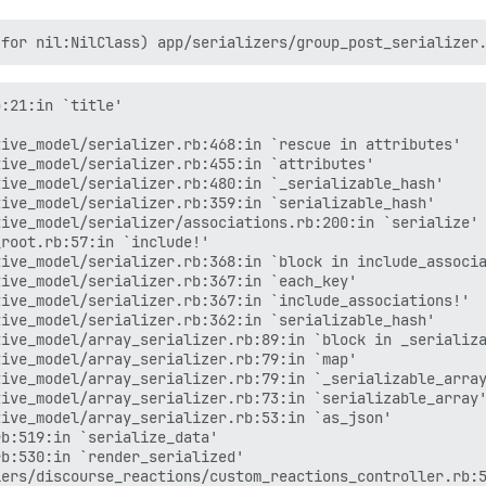
:21:in `title'

ive_model/serializer.rb:468:in `rescue in attributes'

ive_model/serializer.rb:455:in `attributes'

ive_model/serializer.rb:480:in `_serializable_hash'

ive_model/serializer.rb:359:in `serializable_hash'

ive_model/serializer/associations.rb:200:in `serialize'

root.rb:57:in `include!'

ive_model/serializer.rb:368:in `block in include_associa
ive_model/serializer.rb:367:in `each_key'

ive_model/serializer.rb:367:in `include_associations!'

ive_model/serializer.rb:362:in `serializable_hash'

ive_model/array_serializer.rb:89:in `block in _serializa
ive_model/array_serializer.rb:79:in `map'

ive_model/array_serializer.rb:79:in `_serializable_array
ive_model/array_serializer.rb:73:in `serializable_array'
ive_model/array_serializer.rb:53:in `as_json'

b:519:in `serialize_data'

b:530:in `render_serialized'

ers/discourse_reactions/custom_reactions_controller.rb:5