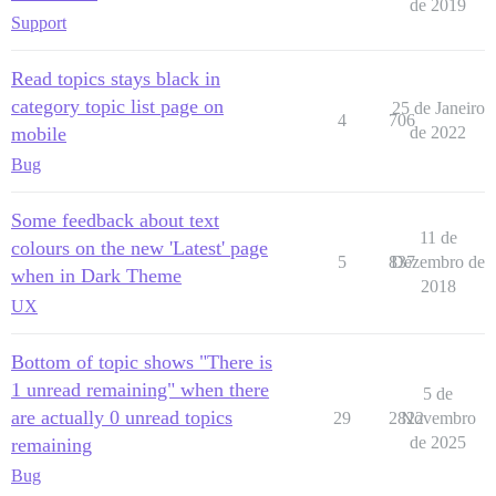
de 2019
Support
Read topics stays black in
category topic list page on
25 de Janeiro
4
706
mobile
de 2022
Bug
Some feedback about text
11 de
colours on the new 'Latest' page
5
837
Dezembro de
when in Dark Theme
2018
UX
Bottom of topic shows "There is
1 unread remaining" when there
5 de
are actually 0 unread topics
29
2822
Novembro
de 2025
remaining
Bug