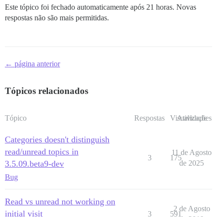
Este tópico foi fechado automaticamente após 21 horas. Novas
respostas não são mais permitidas.
← página anterior
Tópicos relacionados
Tópico
Respostas
Visualizações
Atividade
Categories doesn't distinguish
read/unread topics in
11 de Agosto
3
175
3.5.09.beta9-dev
de 2025
Bug
Read vs unread not working on
2 de Agosto
initial visit
3
591