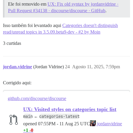
Ele foi removido em
UX: Fix old syntax by jordanvidrine ·
Pull Request #34138 · discourse/discourse · GitHub
.
Isso também foi levantado aqui
Categories doesn't distinguish
read/unread topics in 3.5.09.beta9-dev - #2 by Moin
3 curtidas
jordan.vidrine
(Jordan Vidrine)
24
Agosto 11, 2025, 7:59pm
Corrigido aqui:
github.com/discourse/discourse
UX: Visited styles on categories topic list
main
categories-latest
←
opened
07:55PM - 11 Aug 25 UTC
jordanvidrine
+1
-0