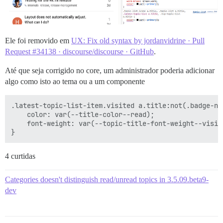
Ele foi removido em
UX: Fix old syntax by jordanvidrine · Pull
Request #34138 · discourse/discourse · GitHub
.
Até que seja corrigido no core, um administrador poderia adicionar
algo como isto ao tema ou a um componente
.latest-topic-list-item.visited a.title:not(.badge-not
    color: var(--title-color--read);

    font-weight: var(--topic-title-font-weight--visite
4 curtidas
Categories doesn't distinguish read/unread topics in 3.5.09.beta9-
dev