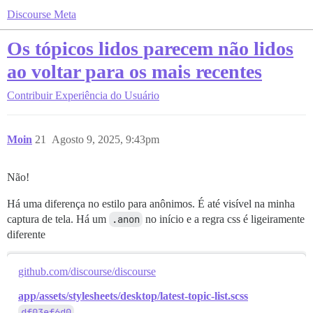
Discourse Meta
Os tópicos lidos parecem não lidos
ao voltar para os mais recentes
Contribuir
Experiência do Usuário
Moin
21
Agosto 9, 2025, 9:43pm
Não!
Há uma diferença no estilo para anônimos. É até visível na minha
captura de tela. Há um
.anon
no início e a regra css é ligeiramente
diferente
github.com/discourse/discourse
app/assets/stylesheets/desktop/latest-topic-list.scss
df03ef6d0