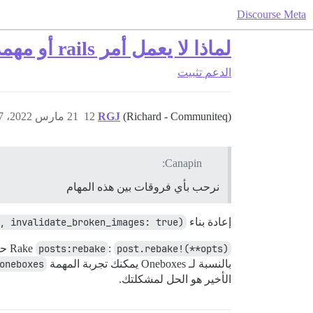
Discourse Meta
لماذا لا يعمل أمر rails أو مهمة rake لإعادة الخبز، بينما يعمل إعادة بناء HTML؟
الدعم
تثبيت
(Richard - Communiteq)
RGJ
12
21 مارس 2022، 5:07م
Canapin:
نرحب بأي فروقات بين هذه المهام
إعادة بناء HTML:
, invalidate_broken_images: true)
post.rebake!(**opts)
:
posts:rebake
Rake
حيث opts 
بالنسبة لـ Oneboxes يمكنك تجربة المهمة
oneboxes
الأخير هو الحل لمشكلتك.