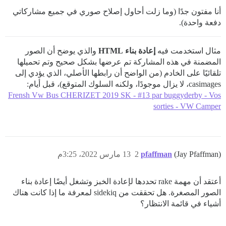
أنا مفتون جدًا (وما زلت أحاول إصلاح صوري في جميع مشاركاتي
دفعة واحدة).
مثال استخدمت فيه
إعادة بناء HTML
والذي يوضح أن الصور
المضمنة في هذه المشاركة تم عرضها بشكل صحيح وتم تحميلها
تلقائيًا على الخادم (من الواضح أن رابطها الأصلي، الذي يؤدي إلى
casimages، لا يزال موجودًا، ولكنه السلوك المتوقع)، قبل أيام:
Frensh Vw Bus CHERIZET 2019 SK - #13 par buggyderby - Vos
sorties - VW Camper
(Jay Pfaffman)
pfaffman
2
13 مارس 2022، 3:25م
أعتقد أن مهمة rake تحددها لإعادة الخبز وتشغل أيضًا إعادة بناء
الصور المصغرة. هل تحققت من sidekiq لمعرفة ما إذا كانت هناك
أشياء في قائمة الانتظار؟