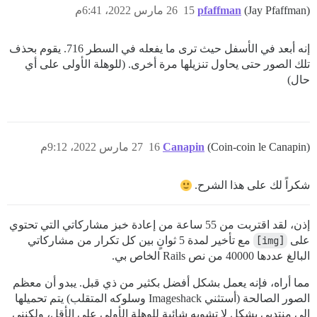
(Jay Pfaffman)
pfaffman
15
26 مارس 2022، 6:41م
إنه أبعد في الأسفل حيث ترى ما يفعله في السطر 716. يقوم بحذف
تلك الصور حتى يحاول تنزيلها مرة أخرى. (للوهلة الأولى على أي
حال)
(Coin-coin le Canapin)
Canapin
16
27 مارس 2022، 9:12م
شكراً لك على هذا الشرح.
إذن، لقد اقتربت من 55 ساعة من إعادة خبز مشاركاتي التي تحتوي
على
[img]
مع تأخير لمدة 5 ثوانٍ بين كل تكرار من مشاركاتي
البالغ عددها 40000 من نص Rails الخاص بي.
مما أراه، فإنه يعمل بشكل أفضل بكثير من ذي قبل. يبدو أن معظم
الصور الصالحة (أستثني Imageshack وسلوكه المتقلب) يتم تحميلها
إلى منتدىي بشكل لا تشوبه شائبة للوهلة الأولى على الأقل، ولكنني