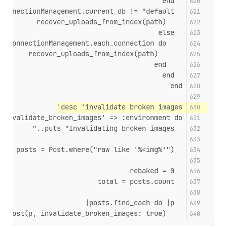
  end
  if RailsMultisite::ConnectionManagement.current_db != "default"
    recover_uploads_from_index(path)
  else
    RailsMultisite::ConnectionManagement.each_connection do
      recover_uploads_from_index(path)
    end
  end
end
desc 'invalidate broken images'
:invalidate_broken_images' => :environment do
  puts "Invalidating broken images.."
  posts = Post.where("raw like '%<img%'")
  rebaked = 0
  total = posts.count
  posts.find_each do |p|
    rebake_post(p, invalidate_broken_images: true)