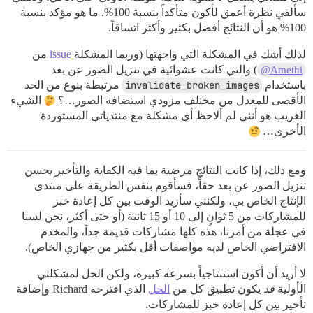
سألقي نظرة أعمق لأكون متأكداً بنسبة 100%. ما هو مؤكد بنسبة
100% هو أن النتائج أفضل بكثير وأكثر اتساقاً.
لذلك أشك في المشكلة التي واجهتها (وربما المشكلة
issue
من
) والتي كانت عشوائية في تنزيل الصور عن بعد
@Amethi
باستخدام
invalidate_broken_images
مرتبطة بنوع من الحد
الأقصى للمعدل من مختلف مزودي استضافة الصور…؟
الشيء
الغريب هو أنني لم ألاحظ أي مشكلة مع منتدياتي المستوردة
الأخرى…
ومع ذلك، إذا كانت النتائج مرضية بما فيه الكفاية والتأخير يحسن
تنزيل الصور عن بعد حقاً، فسأقوم بنفس الطريقة على منتدى
الإنتاج الخاص بي، ولكنني سأزيد الوقت بين كل إعادة خبز
للمشاركات من 5 ثوانٍ إلى 10 أو 15 ثانية (أو حتى أكثر، نحن لسنا
في عجلة من أمرنا، هذه كلها مشاركات قديمة جداً، والمخدم
الافتراضي الخاص لديه مواصفات أقل بكثير من جهازي الخاص).
لا أريد أن أكون استنتاجياً بسرعة كبيرة، ولكن الحل لمشكلتي
الأولية
قد
يكون تطبيق كل من
الحل
الذي اقترحه Richard وإضافة
تأخير بين كل إعادة خبز للمشاركات.