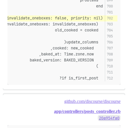
  problems
end
e, invalidate_oneboxes: false, priority: nil)
  new_cooked = cook(raw, topic_id: topic_id, invalidate_oneboxes: invalidate_oneboxes)
  old_cooked = cooked
  update_columns(
    cooked: new_cooked,
    baked_at: Time.zone.now,
    baked_version: BAKED_VERSION
  )
  if is_first_post?
github.com/discourse/discourse
app/controllers/posts_controller.rb
20a954fa0