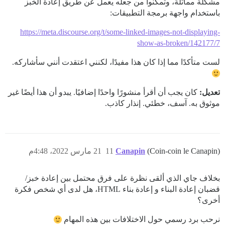
مشكلة مماثلة، وتمكنوا من جعله يعمل عن طريق إعادة الخبز
باستخدام واجهة برمجة التطبيقات:
https://meta.discourse.org/t/some-linked-images-not-displaying-
show-as-broken/142177/7
لست متأكدًا مما إذا كان هذا مفيدًا، لكنني اعتقدت أنني سأشاركه.
تعديل:
كان يجب أن أقرأ منشورًا واحدًا إضافيًا. يبدو أن هذا أيضًا غير
موثوق به. آسف، خطئي. إنذار كاذب.
(Coin-coin le Canapin)
Canapin
11
21 مارس 2022، 4:48م
بخلاف جاي الذي ألقى نظرة على فرق محتمل بين إعادة خبز/
قضبان إعادة البناء و إعادة بناء HTML، هل لدى أي شخص فكرة
أخرى؟
نرحب برد رسمي حول الاختلافات بين هذه المهام