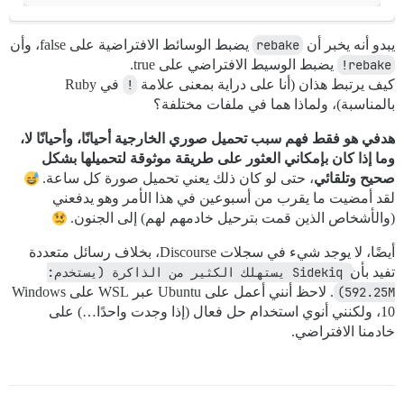
يبدو أنه يخبر أن
rebake
يضبط الوسائط الافتراضية على false، وأن
rebake!
يضبط الوسيط الافتراضي على true.
كيف يرتبط هذان (أنا على دراية بمعنى علامة
!
في Ruby
بالمناسبة)، ولماذا هما في ملفات مختلفة؟
هدفي هو فقط فهم سبب تحميل صوري الخارجية أحيانًا، وأحيانًا لا،
وما إذا كان بإمكاني العثور على طريقة موثوقة لتحميلها بشكل
صحيح وتلقائي
، حتى لو كان ذلك يعني تحميل صورة كل ساعة.
لقد أمضيت ما يقرب من أسبوعين في هذا الأمر وهو يدفعني
(والأشخاص الذين قمت بترحيل خادمهم لهم) إلى الجنون.
أيضًا، لا يوجد شيء في سجلات Discourse، بخلاف رسائل متعددة
تفيد بأن
Sidekiq يستهلك الكثير من الذاكرة (يستخدم: 
592.25M)
. لاحظ أنني أعمل على Ubuntu عبر WSL على Windows
10، ولكنني أنوي استخدام حل فعال (إذا وجدت واحدًا…) على
خادمنا الافتراضي.