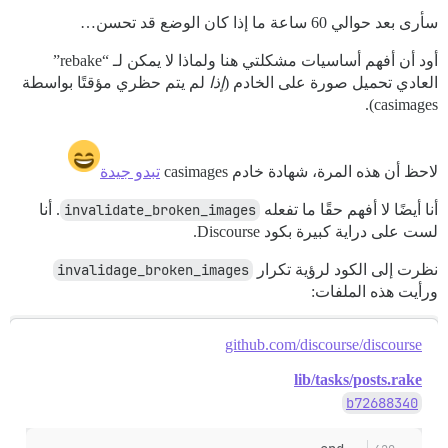
سأرى بعد حوالي 60 ساعة ما إذا كان الوضع قد تحسن…
أود أن أفهم أساسيات مشكلتي هنا ولماذا لا يمكن لـ “rebake”
العادي تحميل صورة على الخادم (
إذا
لم يتم حظري مؤقتًا بواسطة
casimages).
لاحظ أن هذه المرة، شهادة خادم casimages
تبدو جيدة
أنا أيضًا لا أفهم حقًا ما تفعله
invalidate_broken_images
. أنا
لست على دراية كبيرة بكود Discourse.
نظرت إلى الكود لرؤية تكرار
invalidage_broken_images
ورأيت هذه الملفات:
github.com/discourse/discourse
lib/tasks/posts.rake
b72688340