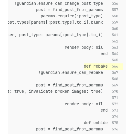
  guardian.ensure_can_change_post_type!
  post = find_post_from_params
  params.require(:post_type)
  raise Discourse::InvalidParameters.new(:post_type) if Post.types[params[:post_type].to_i].blank?
  post.revise(current_user, post_type: params[:post_type].to_i)
  render body: nil
end
def rebake
  guardian.ensure_can_rebake!
  post = find_post_from_params
  post.rebake!(invalidate_oneboxes: true, invalidate_broken_images: true)
  render body: nil
end
def unhide
  post = find_post_from_params