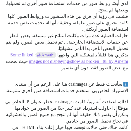
لدي أيضًا روابط صور من خدمات استضافة صور أخرى تم تحميلها،
وبعضها لم ينجح.
فشلت في رؤية أي فرق بين هذه المنشورات وروابط الصور. كلها
كانت تحتوي على صور عاملة، وحقيقة أنها استخدمت نفس خدمة
استضافة الصور أربكتني.
حاولت العملية عدة مرات وكانت النتائج غير متسقة، بغض النظر
عن خدمات الاستضافة الخارجية… تم تحميل بعض الصور، ولم يتم
تحميل البعض الآخر. بدا الأمر عشوائيًا.
يذكرني هذا قليلاً بالمشكلة التي واجهها
:
Some linked
@Amethi
images not displaying/show as broken - #8 by Amethi
حيث نجحت
مع بعض الصور فقط دون أي تفسير.
سأتحدث فقط عن casimages هنا على الرغم من أن منتدى
الاستيراد الخاص بي استخدم خدمات استضافة صور أخرى متنوعة.
لذلك، اعتقدت أنه
ربما
قامت casimages بحظر عنوان IP الخاص بي
مؤقتًا إذا حاولت استرداد عدد كبير جدًا من الصور من خوادمها.
يمكن أن يفسر ذلك حقيقة أنها لم تنجح مع جميع الصور والعشوائية
في نجاح تحميل الصور من خادمي.
كانت هناك حتى حالات نجحت فيها خيار إعادة بناء HTML - في