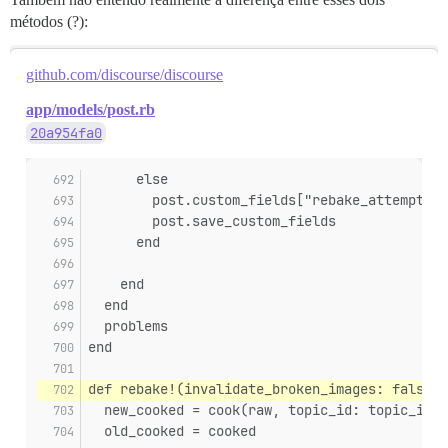
métodos (?):
github.com/discourse/discourse
app/models/post.rb
20a954fa0
      else
        post.custom_fields["rebake_attempts"]
        post.save_custom_fields
      end
    end
  end
  problems
end
def rebake!(invalidate_broken_images: false, 
  new_cooked = cook(raw, topic_id: topic_id, 
  old_cooked = cooked