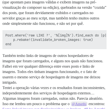
(que apontam para imagens válidas e exibem imagens na pré-
visualização do composer na edição), quebrados na versão “cozida”
dos posts, que foram devidamente exibidos e carregados no
servidor graças ao meu script, mas também tenho muitos outros
onde simplesmente não funcionou, e não sei por quê.
Post.where('raw LIKE ?', '%[img]%').find_each do |p|

    p.rebake!(invalidate_broken_images: true)

Também tenho links de imagens de outros hospedadores de
imagens que foram carregados, e alguns nos quais não funcionou.
Falhei em ver qualquer diferença entre esses posts e links de
imagens. Todos eles tinham imagens funcionando, e o fato de
usarem o mesmo serviço de hospedagem de imagens me deixou
intrigado.
Tentei a operação várias vezes e os resultados foram inconsistentes,
independentemente dos serviços de hospedagem externos…
Algumas imagens foram carregadas, outras não. Parecia aleatório.
Isso me lembra um pouco o problema que o
encontrou:
@Amethi