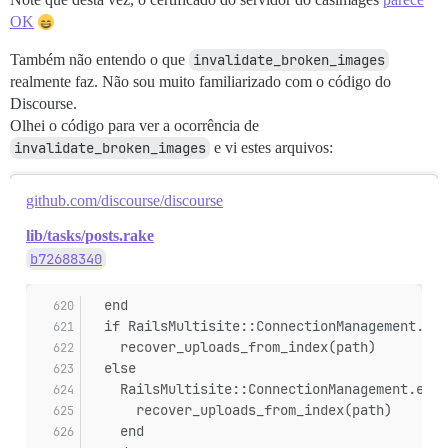
OK
Também não entendo o que
invalidate_broken_images
realmente faz. Não sou muito familiarizado com o código do
Discourse.
Olhei o código para ver a ocorrência de
invalidate_broken_images
e vi estes arquivos:
github.com/discourse/discourse
lib/tasks/posts.rake
b72688340
  end
  if RailsMultisite::ConnectionManagement.cur
    recover_uploads_from_index(path)
  else
    RailsMultisite::ConnectionManagement.each
      recover_uploads_from_index(path)
    end