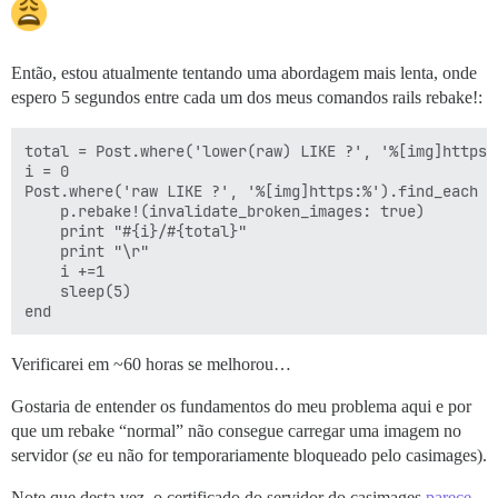
Então, estou atualmente tentando uma abordagem mais lenta, onde
espero 5 segundos entre cada um dos meus comandos rails rebake!:
total = Post.where('lower(raw) LIKE ?', '%[img]https:%
i = 0

Post.where('raw LIKE ?', '%[img]https:%').find_each do
    p.rebake!(invalidate_broken_images: true)

    print "#{i}/#{total}"

    print "\r"

    i +=1

    sleep(5)

Verificarei em ~60 horas se melhorou…
Gostaria de entender os fundamentos do meu problema aqui e por
que um rebake “normal” não consegue carregar uma imagem no
servidor (
se
eu não for temporariamente bloqueado pelo casimages).
Note que desta vez, o certificado do servidor do casimages
parece