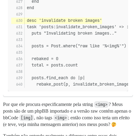
  end
end
desc 'invalidate broken images'
task 'posts:invalidate_broken_images' => :env
  puts "Invalidating broken images.."
  posts = Post.where("raw like '%<img%'")
  rebaked = 0
  total = posts.count
  posts.find_each do |p|
    rebake_post(p, invalidate_broken_images: 
Por que ele procura especificamente pela string
<img>
? Meus
posts são de um phpBB importado e a versão raw contém apenas o
bbCode
[img]
, não tags
<img>
; então como isso teria um efeito
(e teve, veja minha mensagem anterior) nos meus posts?
Também não entendo realmente a diferença entre esses dois