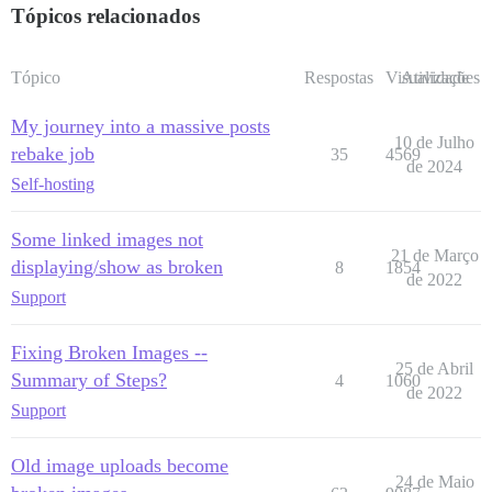
Tópicos relacionados
Tópico
Respostas
Visualizações
Atividade
My journey into a massive posts
10 de Julho
rebake job
35
4569
de 2024
Self-hosting
Some linked images not
21 de Março
displaying/show as broken
8
1854
de 2022
Support
Fixing Broken Images --
25 de Abril
Summary of Steps?
4
1060
de 2022
Support
Old image uploads become
24 de Maio