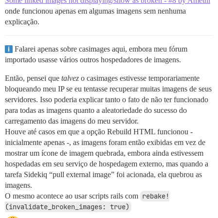
Some linked images not displaying/show as broken - #8 by Amethi
onde funcionou apenas em algumas imagens sem nenhuma
explicação.
Falarei apenas sobre casimages aqui, embora meu fórum
importado usasse vários outros hospedadores de imagens.
Então, pensei que
talvez
o casimages estivesse temporariamente
bloqueando meu IP se eu tentasse recuperar muitas imagens de seus
servidores. Isso poderia explicar tanto o fato de não ter funcionado
para todas as imagens quanto a aleatoriedade do sucesso do
carregamento das imagens do meu servidor.
Houve até casos em que a opção Rebuild HTML funcionou -
inicialmente apenas -, as imagens foram então exibidas em vez de
mostrar um ícone de imagem quebrada, embora ainda estivessem
hospedadas em seu serviço de hospedagem externo, mas quando a
tarefa Sidekiq “pull external image” foi acionada, ela quebrou as
imagens.
O mesmo acontece ao usar scripts rails com
rebake!
(invalidate_broken_images: true)