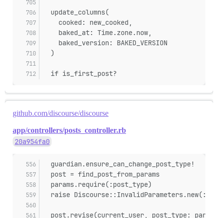
  update_columns(
    cooked: new_cooked,
    baked_at: Time.zone.now,
    baked_version: BAKED_VERSION
  )
  if is_first_post?
github.com/discourse/discourse
app/controllers/posts_controller.rb
20a954fa0
  guardian.ensure_can_change_post_type!
  post = find_post_from_params
  params.require(:post_type)
  raise Discourse::InvalidParameters.new(:pos
  post.revise(current_user, post_type: params