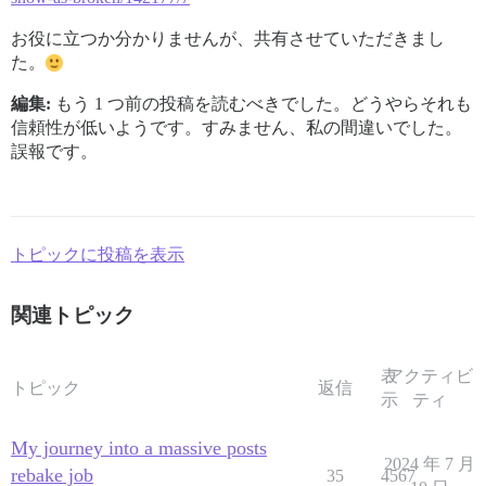
お役に立つか分かりませんが、共有させていただきまし
た。
編集:
もう 1 つ前の投稿を読むべきでした。どうやらそれも
信頼性が低いようです。すみません、私の間違いでした。
誤報です。
トピックに投稿を表示
関連トピック
表
アクティビ
トピック
返信
示
ティ
My journey into a massive posts
2024 年 7 月
rebake job
35
4567