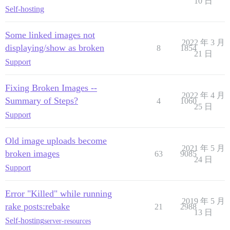
10 日
Self-hosting
Some linked images not
2022 年 3 月
displaying/show as broken
8
1854
21 日
Support
Fixing Broken Images --
2022 年 4 月
Summary of Steps?
4
1060
25 日
Support
Old image uploads become
2021 年 5 月
broken images
63
9085
24 日
Support
Error "Killed" while running
2019 年 5 月
rake posts:rebake
21
2988
13 日
Self-hosting
server-resources