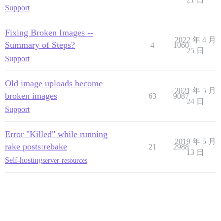
Support
Fixing Broken Images --
2022 年 4 月
Summary of Steps?
4
1060
25 日
Support
Old image uploads become
2021 年 5 月
broken images
63
9087
24 日
Support
Error "Killed" while running
2019 年 5 月
rake posts:rebake
21
2988
13 日
Self-hosting
server-resources