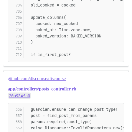
  old_cooked = cooked
  update_columns(
    cooked: new_cooked,
    baked_at: Time.zone.now,
    baked_version: BAKED_VERSION
  )
  if is_first_post?
github.com/discourse/discourse
app/controllers/posts_controller.rb
20a954fa0
  guardian.ensure_can_change_post_type!
  post = find_post_from_params
  params.require(:post_type)
  raise Discourse::InvalidParameters.new(:pos