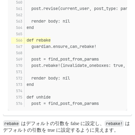
  post.revise(current_user, post_type: params
  render body: nil
end
def rebake
  guardian.ensure_can_rebake!
  post = find_post_from_params
  post.rebake!(invalidate_oneboxes: true, inv
  render body: nil
end
def unhide
  post = find_post_from_params
rebake
はデフォルトの引数を false に設定し、
rebake!
は
デフォルトの引数を true に設定するように見えます。