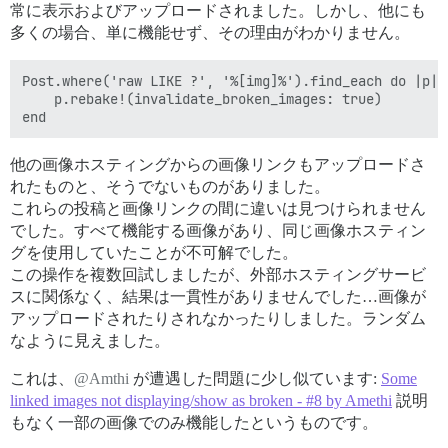
常に表示およびアップロードされました。しかし、他にも
多くの場合、単に機能せず、その理由がわかりません。
Post.where('raw LIKE ?', '%[img]%').find_each do |p|

    p.rebake!(invalidate_broken_images: true)

他の画像ホスティングからの画像リンクもアップロードさ
れたものと、そうでないものがありました。
これらの投稿と画像リンクの間に違いは見つけられません
でした。すべて機能する画像があり、同じ画像ホスティン
グを使用していたことが不可解でした。
この操作を複数回試しましたが、外部ホスティングサービ
スに関係なく、結果は一貫性がありませんでした…画像が
アップロードされたりされなかったりしました。ランダム
なように見えました。
これは、
@Amthi
が遭遇した問題に少し似ています:
Some
linked images not displaying/show as broken - #8 by Amethi
説明
もなく一部の画像でのみ機能したというものです。