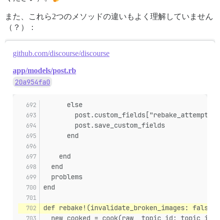
また、これら2つのメソッドの違いもよく理解していません
（？）：
github.com/discourse/discourse
app/models/post.rb
20a954fa0
      else
        post.custom_fields["rebake_attempts"]
        post.save_custom_fields
      end
    end
  end
  problems
end
def rebake!(invalidate_broken_images: false, 
  new_cooked = cook(raw, topic_id: topic_id, 