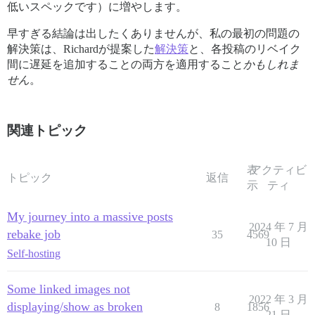
低いスペックです）に増やします。
早すぎる結論は出したくありませんが、私の最初の問題の
解決策は、Richardが提案した
解決策
と、各投稿のリベイク
間に遅延を追加することの両方を適用すること
かもしれま
せん
。
関連トピック
表
アクティビ
トピック
返信
示
ティ
My journey into a massive posts
2024 年 7 月
rebake job
35
4569
10 日
Self-hosting
Some linked images not
2022 年 3 月
displaying/show as broken
8
1856
21 日