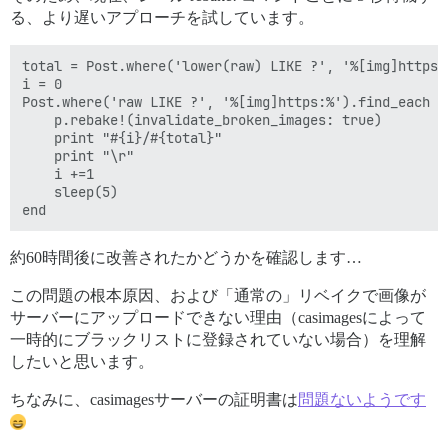
る、より遅いアプローチを試しています。
total = Post.where('lower(raw) LIKE ?', '%[img]https:%
i = 0

Post.where('raw LIKE ?', '%[img]https:%').find_each do
    p.rebake!(invalidate_broken_images: true)

    print "#{i}/#{total}"

    print "\r"

    i +=1

    sleep(5)

約60時間後に改善されたかどうかを確認します…
この問題の根本原因、および「通常の」リベイクで画像が
サーバーにアップロードできない理由（casimagesによって
一時的にブラックリストに登録されていない場合）を理解
したいと思います。
ちなみに、casimagesサーバーの証明書は
問題ないようです