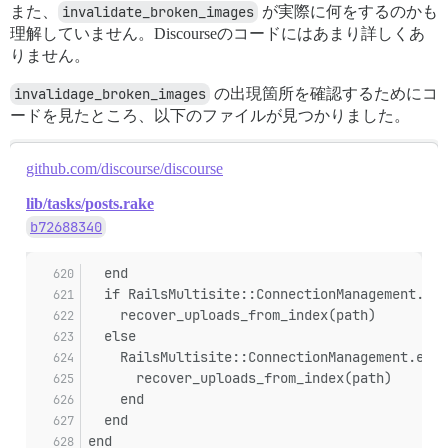
また、
invalidate_broken_images
が実際に何をするのかも
理解していません。Discourseのコードにはあまり詳しくあ
りません。
invalidage_broken_images
の出現箇所を確認するためにコ
ードを見たところ、以下のファイルが見つかりました。
github.com/discourse/discourse
lib/tasks/posts.rake
b72688340
  end
  if RailsMultisite::ConnectionManagement.cur
    recover_uploads_from_index(path)
  else
    RailsMultisite::ConnectionManagement.each
      recover_uploads_from_index(path)
    end
  end
end