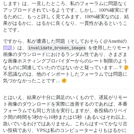
します）は、一見したところ、私のフォーラムに問題なく
アップロードされているようです。しかし、100%確実にす
るために、もっと詳しく見てみます。100%確実なのは、結
果がはるかに、はるかに良くなり、一貫性があるというこ
とです。
ですから、私が遭遇した問題（そしておそらく@Amethiの
問題
）は、
invalidate_broken_images
を使用したリモート
画像のダウンロードにおけるランダム性であり、さまざま
な画像ホスティングプロバイダーからのレート制限のよう
なものに関連していたのではないかと疑っています…？
不思議なのは、他のインポートしたフォーラムでは問題に
気づかなかったことです…
とはいえ、結果が十分に満足のいくもので、遅延がリモー
ト画像のダウンロードを実際に改善するのであれば、本番
フォーラムでも同じ方法を実行しますが、各投稿のリベイ
ク間の時間を5秒から10秒または15秒（あるいはそれ以上、
急いでいるわけではありません。これらはすべてかなり古
い投稿であり、VPSは私のコンピューターよりもはるかに