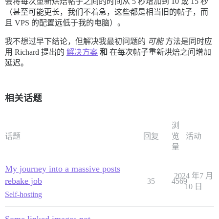
会将每次重新烘焙帖子之间的时间从 5 秒增加到 10 或 15 秒
（甚至可能更长，我们不着急，这些都是相当旧的帖子，而
且 VPS 的配置远低于我的电脑）。
我不想过早下结论，但解决我最初问题的
可能
方法是同时应
用 Richard 提出的
解决方案
和
在每次帖子重新烘焙之间增加
延迟。
相关话题
浏
话题
回复
览
活动
量
My journey into a massive posts
2024 年7 月
rebake job
35
4569
10 日
Self-hosting