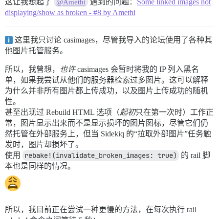
这让我想起了
遇到的问题：
Some linked images not
@Amethi
displaying/show as broken - #8 by Amethi
这里我只讨论 casimages，尽管我导入的论坛使用了各种其
他图片托管服务。
所以，我曾想，
也许
casimages 会暂时将我的 IP 列入黑名
单，如果我尝试从他们的服务器检索过多图片。这可以解释
为什么并非所有图片都上传成功，以及图片上传成功的随机
性。
甚至出现过 Rebuild HTML 选项（
起初
只在第一次时）工作正
常，图片显示出来而不是显示损坏的图片图标，尽管它们仍
然托管在外部服务上，但当 Sidekiq 的“拉取外部图片”任务触
发时，图片却损坏了。
使用
rebake!(invalidate_broken_images: true)
的 rail 脚
本也是同样的情况。
所以，我目前正在尝试一种更慢的方法，在每次执行 rail