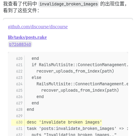
我查看了代码中
invalidage_broken_images
的出现位置，
看到了这些文件：
github.com/discourse/discourse
lib/tasks/posts.rake
b72688340
  end
  if RailsMultisite::ConnectionManagement.cur
    recover_uploads_from_index(path)
  else
    RailsMultisite::ConnectionManagement.each
      recover_uploads_from_index(path)
    end
  end
end
desc 'invalidate broken images'
task 'posts:invalidate_broken_images' => :env
  puts "Invalidating broken images.."