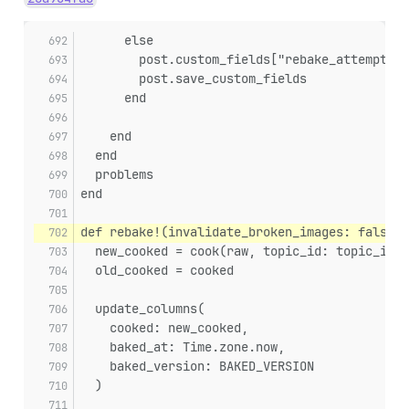
      else
        post.custom_fields["rebake_attempts"]
        post.save_custom_fields
      end
    end
  end
  problems
end
def rebake!(invalidate_broken_images: false, 
  new_cooked = cook(raw, topic_id: topic_id, 
  old_cooked = cooked
  update_columns(
    cooked: new_cooked,
    baked_at: Time.zone.now,
    baked_version: BAKED_VERSION
  )