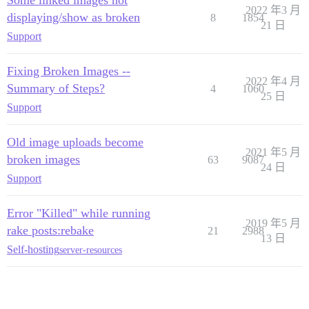
Some linked images not
2022 年3 月
displaying/show as broken
8
1854
21 日
Support
Fixing Broken Images --
2022 年4 月
Summary of Steps?
4
1060
25 日
Support
Old image uploads become
2021 年5 月
broken images
63
9087
24 日
Support
Error "Killed" while running
2019 年5 月
rake posts:rebake
21
2988
13 日
Self-hosting
server-resources