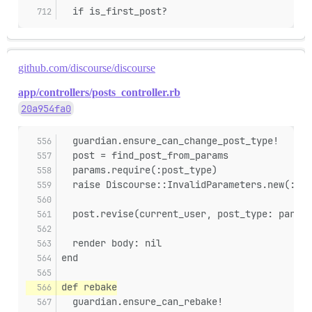
  if is_first_post?
github.com/discourse/discourse
app/controllers/posts_controller.rb
20a954fa0
  guardian.ensure_can_change_post_type!
  post = find_post_from_params
  params.require(:post_type)
  raise Discourse::InvalidParameters.new(:pos
  post.revise(current_user, post_type: params
  render body: nil
end
def rebake
  guardian.ensure_can_rebake!